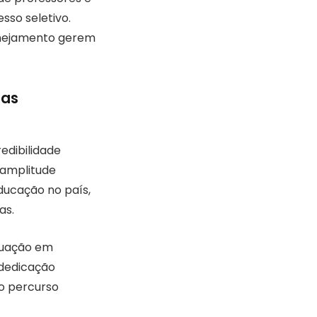
sso seletivo.
lanejamento gerem
nas
edibilidade
 amplitude
ducação no país,
as.
atuação em
 dedicação
o percurso