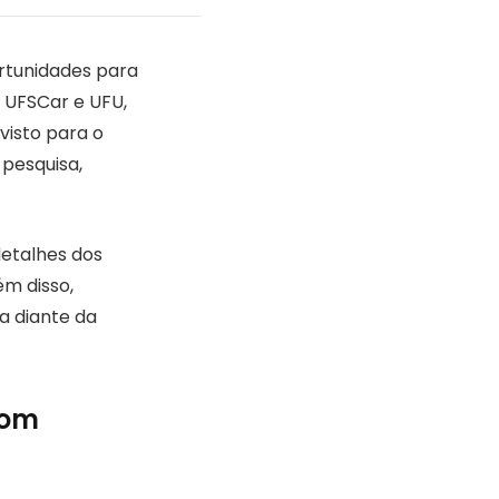
rtunidades para
, UFSCar e UFU,
visto para o
pesquisa,
etalhes dos
ém disso,
a diante da
com