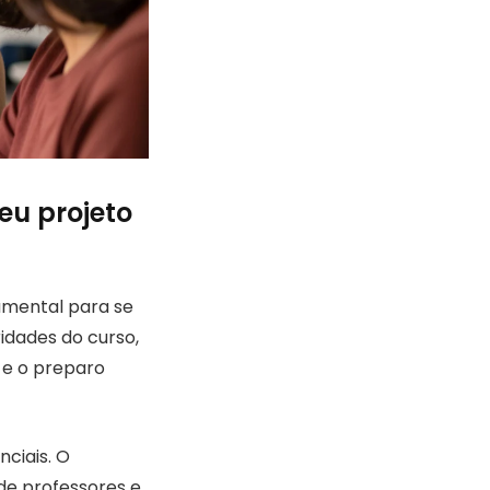
eu projeto
amental para se
idades do curso,
 e o preparo
nciais. O
e professores e