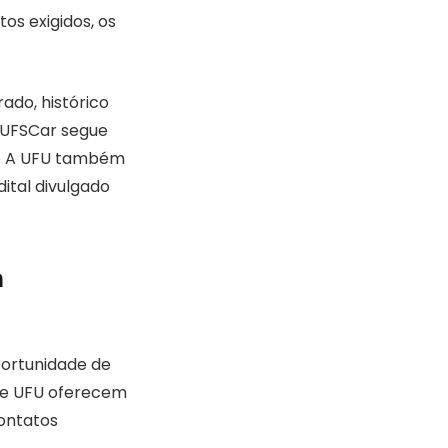
os exigidos, os
ado, histórico
 A UFSCar segue
ta. A UFU também
ital divulgado
m
ortunidade de
r e UFU oferecem
ontatos