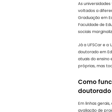
As universidades
voltados a difer
Graduação em Ed
Faculdade de Edu
sociais marginal
Já a UFSCar e a 
doutorado em Ed
atuais do ensino
próprias, mas to
Como funci
doutorado
Em linhas gerais,
avaliação de pro