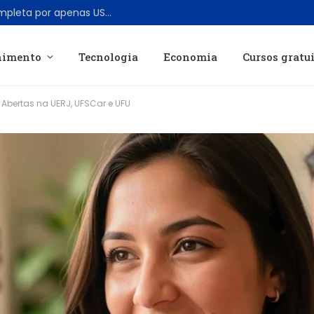
Ford revela Fathom, picape elétrica completa por apenas US$ 28.350
nimento
Tecnologia
Economia
Cursos gratu
Abertas na UERJ, UFSCar e UFU