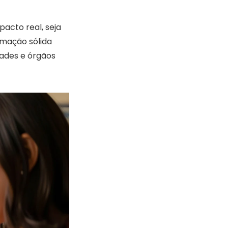
acto real, seja
rmação sólida
dades e órgãos