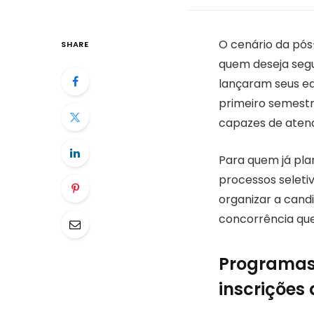
O cenário da pó
SHARE
quem deseja segu
lançaram seus ed
primeiro semestr
capazes de atend
Para quem já pla
processos seletiv
organizar a cand
concorrência que
Programas
inscrições