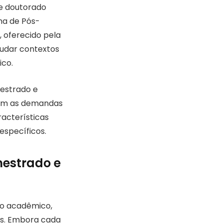
 e doutorado
ma de Pós-
 oferecido pela
tudar contextos
ico.
mestrado e
com as demandas
acterísticas
específicos.
mestrado e
ulo acadêmico,
cas. Embora cada