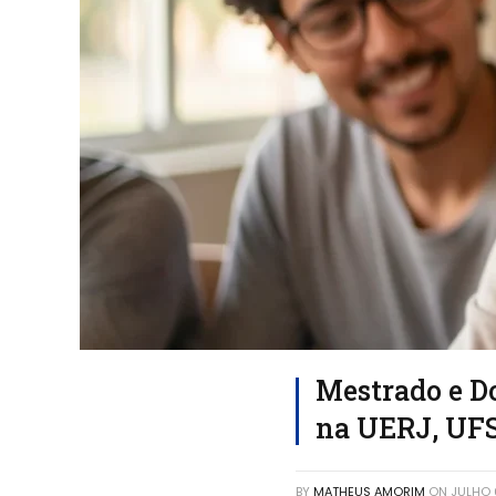
Mestrado e D
na UERJ, UF
BY
MATHEUS AMORIM
ON
JULHO 