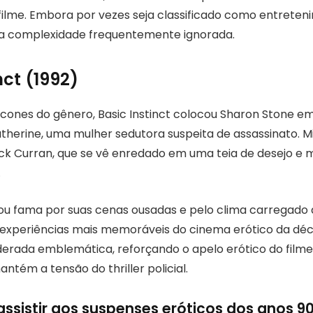
filme. Embora por vezes seja classificado como entreteni
ma complexidade frequentemente ignorada.
nct (1992)
cones do gênero, Basic Instinct colocou Sharon Stone e
therine, uma mulher sedutora suspeita de assassinato. M
Nick Curran, que se vê enredado em uma teia de desejo e 
.
ou fama por suas cenas ousadas e pelo clima carregado 
experiências mais memoráveis do cinema erótico da déc
derada emblemática, reforçando o apelo erótico do film
tém a tensão do thriller policial.
assistir aos suspenses eróticos dos anos 9