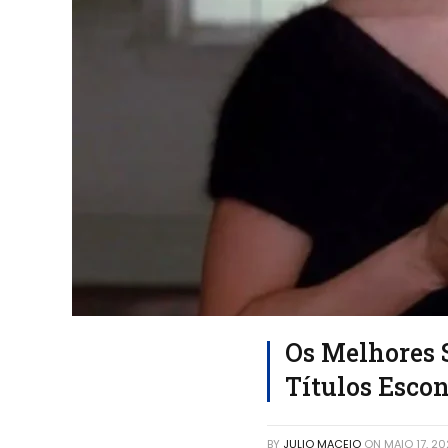
Os Melhores S
Títulos Esco
BY
JULIO MACEIO
ON
MAIO 17, 2