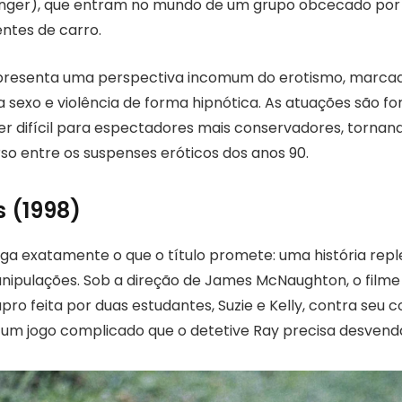
nger), que entram no mundo de um grupo obcecado por 
ntes de carro.
presenta uma perspectiva incomum do erotismo, marcad
 sexo e violência de forma hipnótica. As atuações são fo
r difícil para espectadores mais conservadores, torna
o entre os suspenses eróticos dos anos 90.
s (1998)
ega exatamente o que o título promete: uma história repl
anipulações. Sob a direção de James McNaughton, o fil
ro feita por duas estudantes, Suzie e Kelly, contra seu c
 um jogo complicado que o detetive Ray precisa desvend