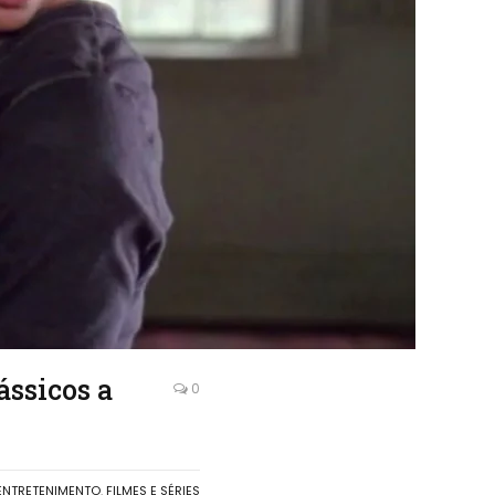
ássicos a
0
ENTRETENIMENTO
,
FILMES E SÉRIES