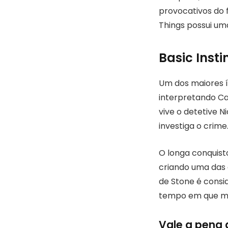
provocativos do 
Things possui u
Basic Insti
Um dos maiores í
interpretando Ca
vive o detetive 
investiga o crime
O longa conquist
criando uma das 
de Stone é consi
tempo em que man
Vale a pena 