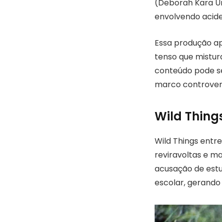
(Deborah Kara U
envolvendo acide
Essa produção a
tenso que mistura
conteúdo pode se
marco controvers
Wild Thing
Wild Things entr
reviravoltas e m
acusação de estup
escolar, gerando