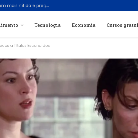
Viture lança óculos AR Pro 2 com imagem mais nítida e preço acessível de US$ 299
nimento
Tecnologia
Economia
Cursos gratu
sicos a Títulos Escondidos