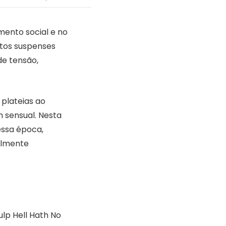
ento social e no
itos suspenses
de tensão,
plateias ao
sensual. Nesta
essa época,
almente
lp Hell Hath No