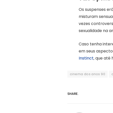
Os suspenses eró
misturam sensual
vezes controvers
sexualidade na ar
Caso tenha inter
em seus aspectos
Instinct
, que até
cinema dos anos 90
SHARE.