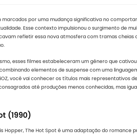
m marcados por uma mudança significativa no comportam
ualidade. Esse contexto impulsionou o surgimento de mu
scavam refletir essa nova atmosfera com tramas cheias 
o.
smo, esses filmes estabeleceram um gênero que cativou 
 combinando elementos de suspense com uma linguagem 
iOZ, você vai conhecer os títulos mais representativos d
consagrados até produções menos conhecidas, mas igu
ot (1990)
nis Hopper, The Hot Spot é uma adaptação do romance pu