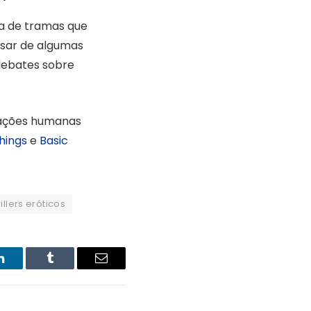
a de tramas que
esar de algumas
 debates sobre
elações humanas
hings
e
Basic
rillers eróticos
LinkedIn
Tumblr
Email