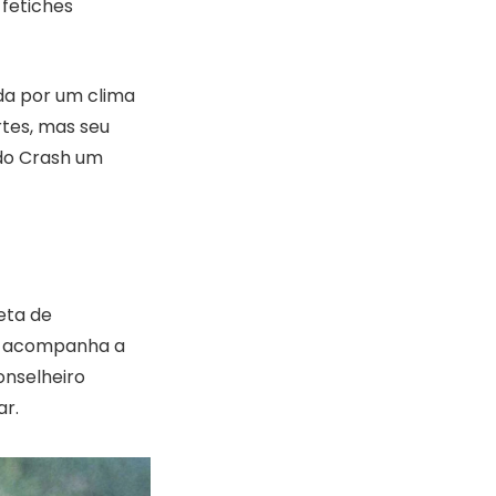
fetiches
a por um clima
rtes, mas seu
ndo Crash um
eta de
me acompanha a
onselheiro
ar.