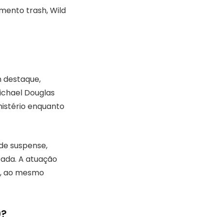
mento trash, Wild
m destaque,
ichael Douglas
mistério enquanto
de suspense,
ada. A atuação
e, ao mesmo
0?