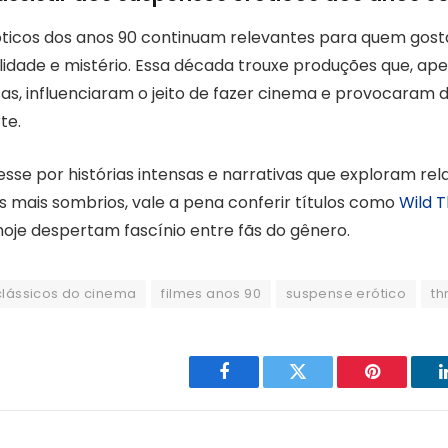
ticos dos anos 90 continuam relevantes para quem gost
idade e mistério. Essa década trouxe produções que, ap
as, influenciaram o jeito de fazer cinema e provocaram
te.
esse por histórias intensas e narrativas que exploram r
 mais sombrios, vale a pena conferir títulos como
Wild T
 hoje despertam fascínio entre fãs do gênero.
clássicos do cinema
filmes anos 90
suspense erótico
th
Facebook
Twitter
Pinterest