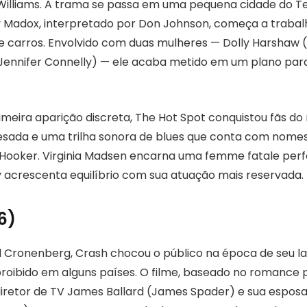
 Williams. A trama se passa em uma pequena cidade do Te
 Madox, interpretado por Don Johnson, começa a traba
e carros. Envolvido com duas mulheres — Dolly Harshaw (
(Jennifer Connelly) — ele acaba metido em um plano pa
imeira aparição discreta, The Hot Spot conquistou fãs d
sada e uma trilha sonora de blues que conta com nome
 Hooker. Virginia Madsen encarna uma femme fatale perf
y acrescenta equilíbrio com sua atuação mais reservada.
6)
id Cronenberg, Crash chocou o público na época de seu 
roibido em alguns países. O filme, baseado no romance p
 diretor de TV James Ballard (James Spader) e sua espos