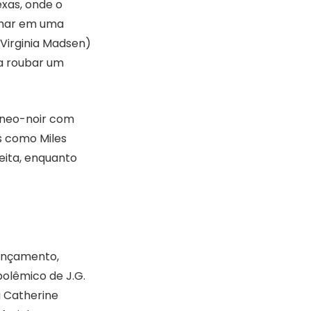
xas, onde o
lhar em uma
Virginia Madsen)
ra roubar um
o neo-noir com
s como Miles
eita, enquanto
lançamento,
olêmico de J.G.
a Catherine