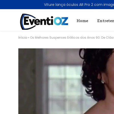
TRENDING
Home
Entrete
Início
»
Os Melhores Suspenses Eróticos dos Anos 90: De Clás