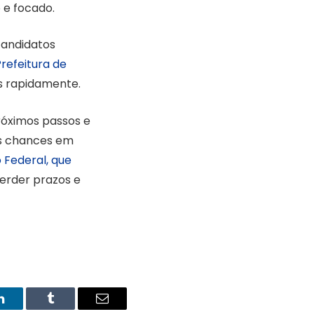
 e focado.
candidatos
refeitura de
os rapidamente.
róximos passos e
s chances em
 Federal, que
perder prazos e
LinkedIn
Tumblr
Email