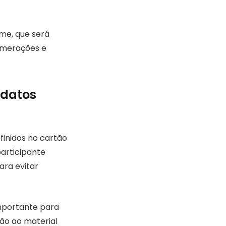
ame, que será
lomerações e
idatos
finidos no cartão
participante
ara evitar
importante para
ção ao material