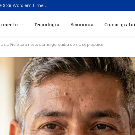
Disney transforma roteiro cancelado de Star Wars em filme original de ficção científica
nimento
Tecnologia
Economia
Cursos gratu
o da Prefeitura neste domingo; saiba como se preparar