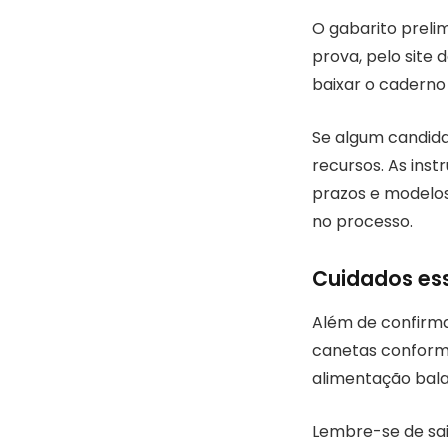
O gabarito preli
prova, pelo site
baixar o caderno
Se algum candida
recursos. As ins
prazos e modelos
no processo.
Cuidados ess
Além de confirmar
canetas conforme
alimentação bal
Lembre-se de sai