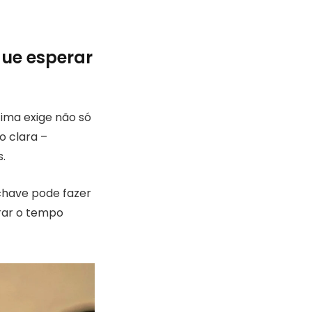
que esperar
tima exige não só
o clara –
.
chave pode fazer
trar o tempo