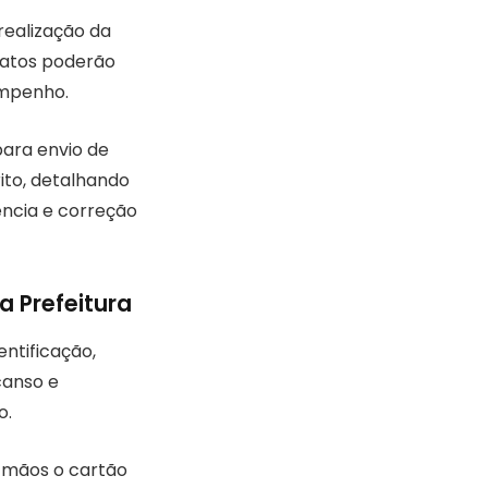
realização da
datos poderão
empenho.
para envio de
ito, detalhando
ência e correção
a Prefeitura
entificação,
canso e
o.
 mãos o cartão