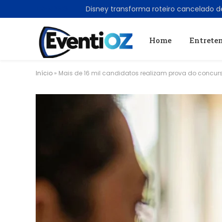
TRENDING
Home
Entrete
Início
»
Mais de 16 mil candidatos realizam prova do concurs