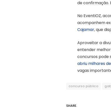
de confirmação. 
No EventiOZ, ac
acompanhem expe
Cajamar
, que di
Aproveitar a div
entender melhor
concursos pode s
abriu milhares d
vagas importante
concurso público
gab
SHARE.