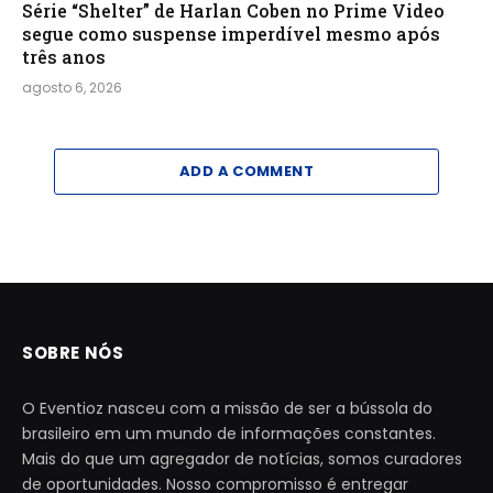
Série “Shelter” de Harlan Coben no Prime Video
segue como suspense imperdível mesmo após
três anos
agosto 6, 2026
ADD A COMMENT
SOBRE NÓS
O Eventioz nasceu com a missão de ser a bússola do
brasileiro em um mundo de informações constantes.
Mais do que um agregador de notícias, somos curadores
de oportunidades. Nosso compromisso é entregar