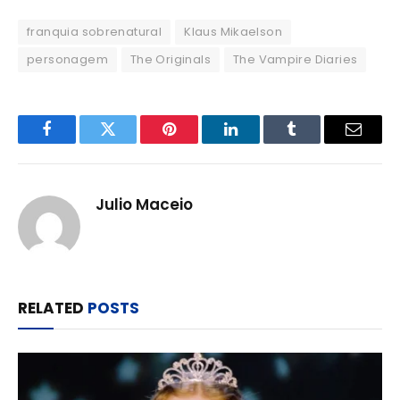
franquia sobrenatural
Klaus Mikaelson
personagem
The Originals
The Vampire Diaries
Facebook
Twitter
Pinterest
LinkedIn
Tumblr
Email
Julio Maceio
RELATED
POSTS