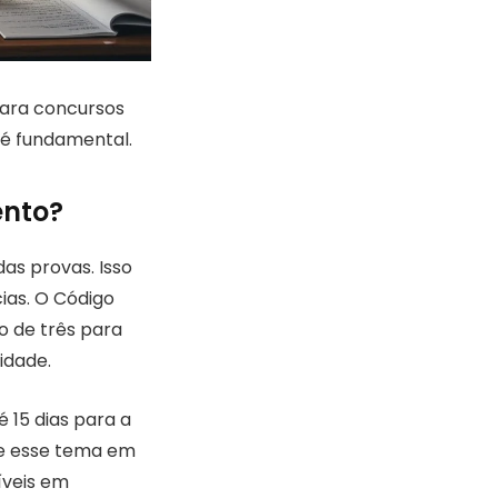
ara concursos
 é fundamental.
ento?
das provas. Isso
ias. O Código
o de três para
idade.
 15 dias para a
re esse tema em
íveis em