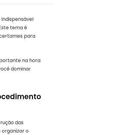
indispensável
Este tema é
m certames para
portante na hora
 você dominar
rocedimento
trução das
 organizar o