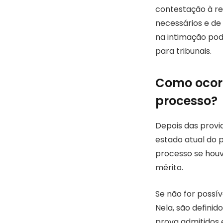
contestação à re
necessários e de 
na intimação pod
para tribunais.
Como ocorr
processo?
Depois das provid
estado atual do p
processo se houv
mérito.
Se não for possí
Nela, são defini
prova admitidos 