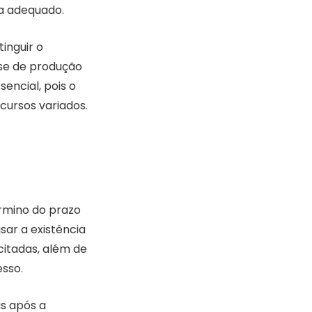
ja adequado.
tinguir o
se de produção
encial, pois o
cursos variados.
rmino do prazo
isar a existência
citadas, além de
esso.
s após a