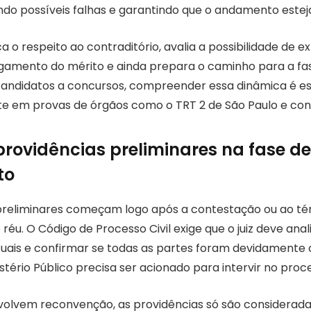
indo possíveis falhas e garantindo que o andamento este
a o respeito ao contraditório, avalia a possibilidade de ex
gamento do mérito e ainda prepara o caminho para a fa
candidatos a concursos, compreender essa dinâmica é ess
e em provas de órgãos como o TRT 2 de São Paulo e con
 providências preliminares na fase de
to
preliminares começam logo após a contestação ou ao té
réu. O Código de Processo Civil exige que o juiz deve anal
suais e confirmar se todas as partes foram devidamente 
nistério Público precisa ser acionado para intervir no proc
olvem reconvenção, as providências só são considerada