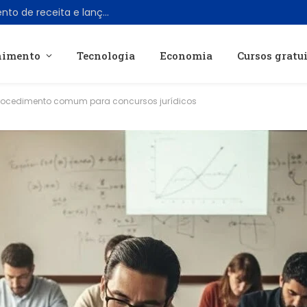
X encerra programa de compartilhamento de receita e lança programa Original Content Rewards
nimento
Tecnologia
Economia
Cursos gratu
rocedimento comum para concursos jurídicos