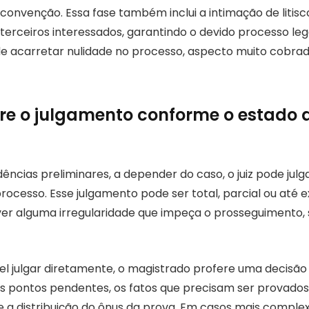
convenção. Essa fase também inclui a intimação de litis
terceiros interessados, garantindo o devido processo leg
e acarretar nulidade no processo, aspecto muito cobr
e o julgamento conforme o estado 
ências preliminares, a depender do caso, o juiz pode jul
rocesso. Esse julgamento pode ser total, parcial ou até ex
er alguma irregularidade que impeça o prosseguimento, 
vel julgar diretamente, o magistrado profere uma decisã
dos pontos pendentes, os fatos que precisam ser provados
e a distribuição do ônus da prova. Em casos mais complex