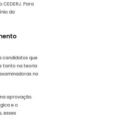
o CEDERJ. Para
ínio da
imento
 candidatos que
 tanto na teoria
 examinadoras no
 na aprovação.
gica e o
, esses