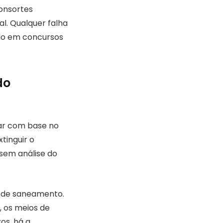
consortes
al. Qualquer falha
ado em concursos
do
gar com base no
tinguir o
sem análise do
o de saneamento.
, os meios de
os, há a