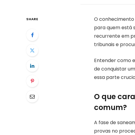
O conhecimento 
SHARE
para quem está s
recurrente em pr
tribunais e procu
Entender como e
de conquistar um
essa parte cruci
O que cara
comum?
A fase de saneam
provas no proced