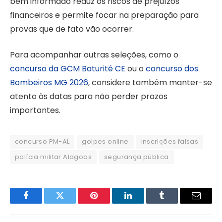
bem informado reduz os riscos de prejuízos
financeiros e permite focar na preparação para
provas que de fato vão ocorrer.
Para acompanhar outras seleções, como o
concurso da GCM Baturité CE
ou o
concurso dos
Bombeiros MG 2026
, considere também manter-se
atento às datas para não perder prazos
importantes.
concurso PM-AL
golpes online
inscrições falsas
polícia militar Alagoas
segurança pública
Facebook
Twitter
Pinterest
LinkedIn
Tumblr
Email