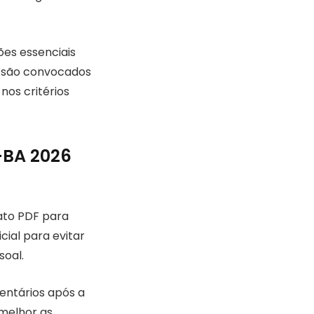
ões essenciais
s são convocados
nos critérios
-BA 2026
mato PDF para
cial para evitar
soal.
mentários após a
 melhor as