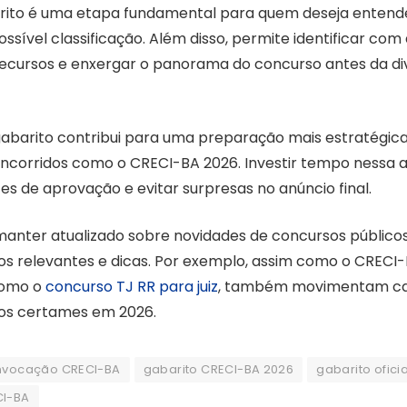
rito é uma etapa fundamental para quem deseja entende
sível classificação. Além disso, permite identificar co
ecursos e enxergar o panorama do concurso antes da div
gabarito contribui para uma preparação mais estratégica
corridos como o CRECI-BA 2026. Investir tempo nessa a
es de aprovação e evitar surpresas no anúncio final.
manter atualizado sobre novidades de concursos públicos
s relevantes e dicas. Por exemplo, assim como o CRECI-
como o
concurso TJ RR para juiz
, também movimentam ca
dos certames em 2026.
nvocação CRECI-BA
gabarito CRECI-BA 2026
gabarito oficia
CI-BA