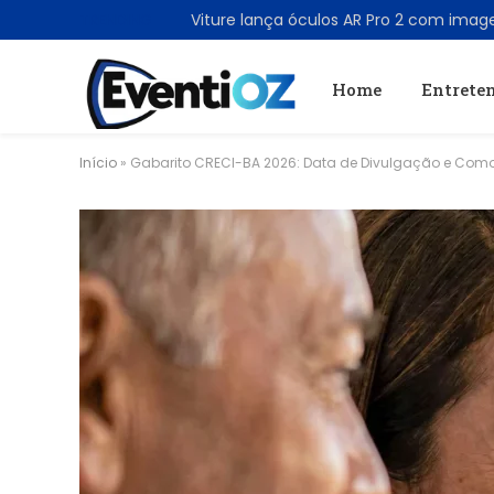
TRENDING
Home
Entrete
Início
»
Gabarito CRECI-BA 2026: Data de Divulgação e Como