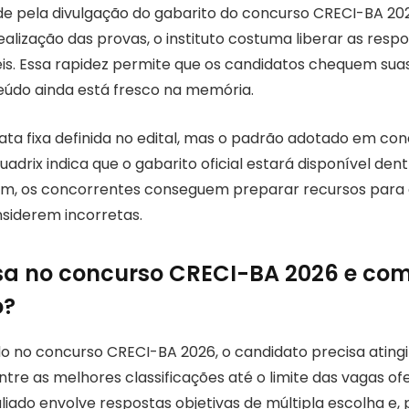
de pela divulgação do gabarito do concurso CRECI-BA 2026
ealização das provas, o instituto costuma liberar as res
teis. Essa rapidez permite que os candidatos chequem su
údo ainda está fresco na memória.
ata fixa definida no edital, mas o padrão adotado em con
uadrix indica que o gabarito oficial estará disponível den
im, os concorrentes conseguem preparar recursos para 
siderem incorretas.
a no concurso CRECI-BA 2026 e com
o?
o no concurso CRECI-BA 2026, o candidato precisa ating
tre as melhores classificações até o limite das vagas of
ado envolve respostas objetivas de múltipla escolha e, 