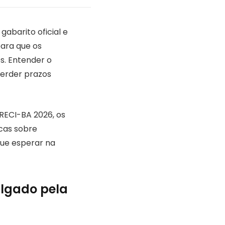
abarito oficial e
para que os
s. Entender o
perder prazos
RECI-BA 2026, os
cas sobre
que esperar na
ulgado pela