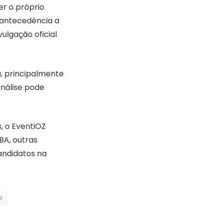
r o próprio
m antecedência a
ulgação oficial
, principalmente
nálise pode
, o EventiOZ
BA, outras
ndidatos na
l