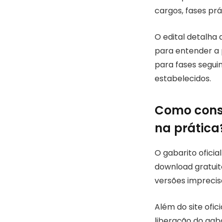
cargos, fases prá
O edital detalha
para entender a 
para fases segui
estabelecidos.
Como consu
na prática
O gabarito oficia
download gratuito
versões imprecis
Além do site ofic
liberação do gab