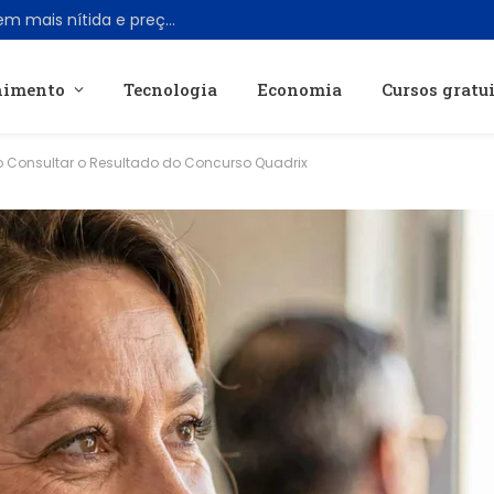
Viture lança óculos AR Pro 2 com imagem mais nítida e preço acessível de US$ 299
nimento
Tecnologia
Economia
Cursos gratu
 Consultar o Resultado do Concurso Quadrix