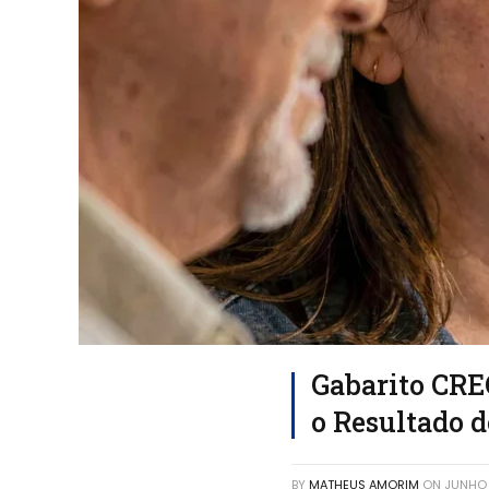
Gabarito CRE
o Resultado 
BY
MATHEUS AMORIM
ON
JUNHO 