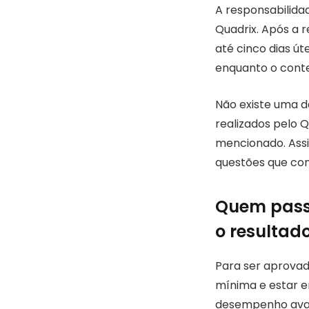
A responsabilida
Quadrix. Após a r
até cinco dias ú
enquanto o conte
Não existe uma d
realizados pelo Q
mencionado. Ass
questões que con
Quem pass
o resultad
Para ser aprovad
mínima e estar en
desempenho avali