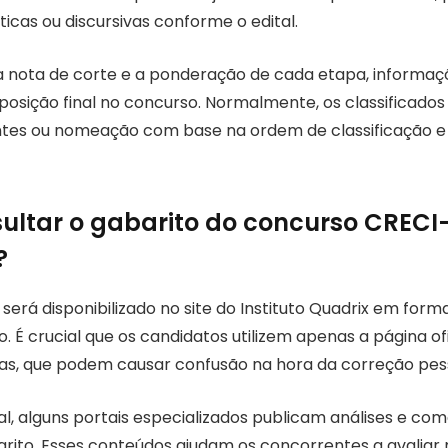
ticas ou discursivas conforme o edital.
 a nota de corte e a ponderação de cada etapa, informaç
posição final no concurso. Normalmente, os classificado
ntes ou nomeação com base na ordem de classificação e 
ltar o gabarito do concurso CRECI
?
l será disponibilizado no site do Instituto Quadrix em for
. É crucial que os candidatos utilizem apenas a página ofi
as, que podem causar confusão na hora da correção pes
ial, alguns portais especializados publicam análises e co
arito. Esses conteúdos ajudam os concorrentes a avaliar