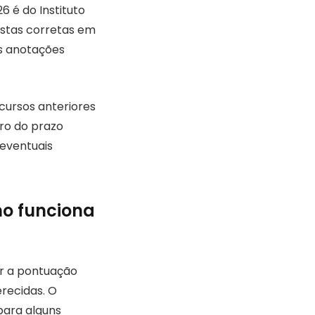
 é do Instituto
postas corretas em
as anotações
cursos anteriores
tro do prazo
eventuais
o funciona
ir a pontuação
erecidas. O
para alguns