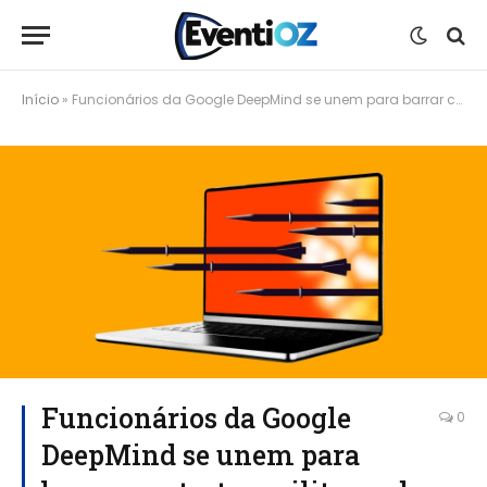
Início
»
Funcionários da Google DeepMind se unem para barrar contratos militares de IA
Funcionários da Google
0
DeepMind se unem para