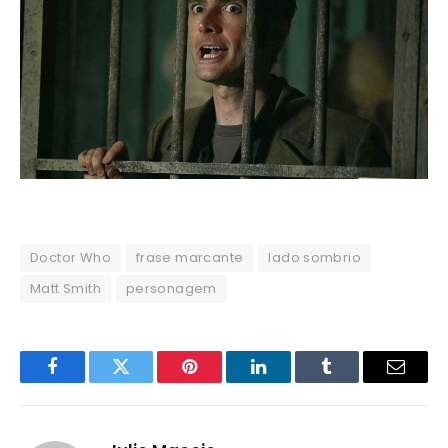
Doctor Who
frase marcante
lado sombrio
Matt Smith
personagem
Facebook
Twitter
Pinterest
LinkedIn
Tumblr
Email