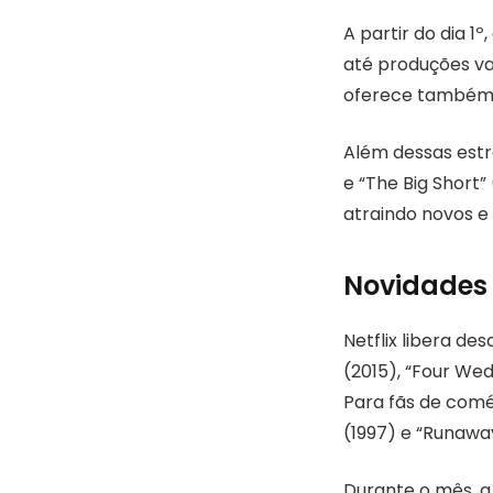
A partir do dia 1
até produções va
oferece também t
Além dessas estr
e “The Big Short”
atraindo novos e
Novidades 
Netflix libera des
(2015), “Four Wed
Para fãs de comé
(1997) e “Runaway
Durante o mês, a