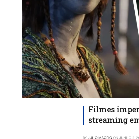
Filmes imper
streaming em
BY
JULIO MACEIO
ON
JUNHO 4, 