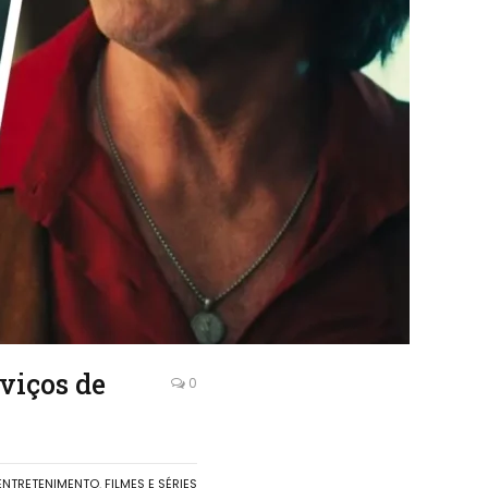
viços de
0
ENTRETENIMENTO
,
FILMES E SÉRIES