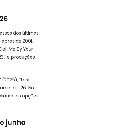
026
cessos dos últimos
 obras de 2001,
all Me By Your
23) e produções
(2025), “Last
ara o dia 26. No
pliando as opções
e junho