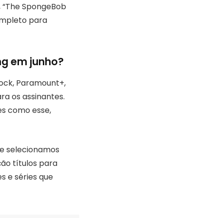
o, “The SpongeBob
ompleto para
ng em junho?
ock, Paramount+,
ra os assinantes.
s como esse,
 e selecionamos
ão títulos para
s e séries que