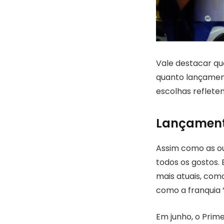
Vale destacar que
quanto lançament
escolhas reflete
Lançamento
Assim como as ou
todos os gostos. 
mais atuais, com
como a franquia “
Em junho, o Prim