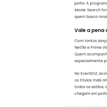
junho. A program
Movie: Search fo
quem busca novid
Vale a pena 
Com tantos lanç
Netflix e Prime 
Quem acompanha
especialmente pa
No EventiOZ, aco
os títulos mais a
todos os estilos
chegam em junho