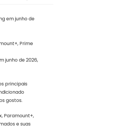
ing em junho de
amount+, Prime
em junho de 2026,
s principais
ndicionado
os gostos.
x, Paramount+,
irmados e suas