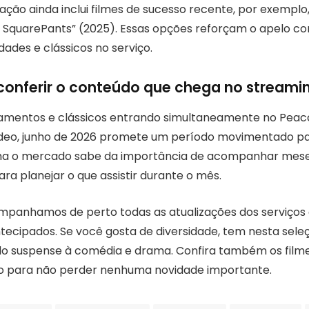
ação ainda inclui filmes de sucesso recente, por exempl
r SquarePants” (2025). Essas opções reforçam o apelo c
ades e clássicos no serviço.
conferir o conteúdo que chega no streami
amentos e clássicos entrando simultaneamente no Peac
Video, junho de 2026 promete um período movimentado pa
 o mercado sabe da importância de acompanhar mese
ra planejar o que assistir durante o mês.
mpanhamos de perto todas as atualizações dos serviços
ntecipados. Se você gosta de diversidade, tem nesta seleç
, do suspense à comédia e drama. Confira também os filme
 para não perder nenhuma novidade importante.