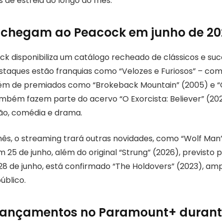
s de estreia ao longo do mês.
 chegam ao Peacock em junho de 2
ock disponibiliza um catálogo recheado de clássicos e su
estaques estão franquias como “Velozes e Furiosos” – com
lém de premiados como “Brokeback Mountain” (2005) e “C
mbém fazem parte do acervo “O Exorcista: Believer” (20
ão, comédia e drama.
ês, o streaming trará outras novidades, como “Wolf Man” 
 25 de junho, além do original “Strung” (2026), previsto p
 28 de junho, está confirmado “The Holdovers” (2023), am
úblico.
 lançamentos no Paramount+ durant