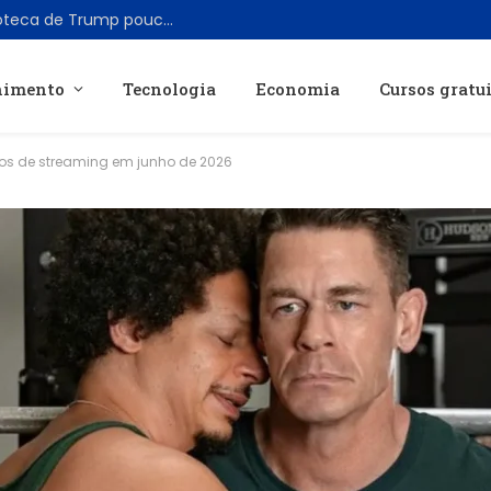
SoftBank doa US$ 50 milhões para biblioteca de Trump pouco antes de acordo para data center federal
nimento
Tecnologia
Economia
Cursos gratu
ços de streaming em junho de 2026