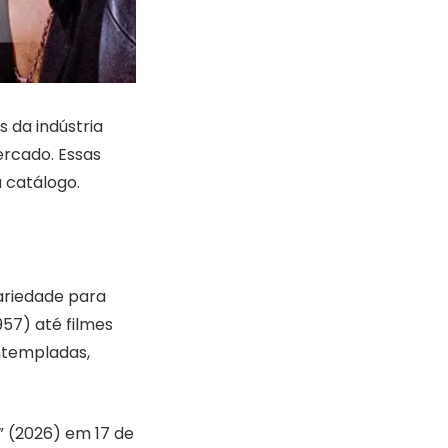
 da indústria
rcado. Essas
 catálogo.
ariedade para
957) até filmes
ntempladas,
” (2026) em 17 de