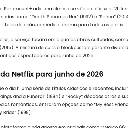
º, o Paramount+ adiciona filmes que vão do clássico “21 Ju
riadas como “Death Becomes Her” (1992) e “Selma” (2014
ítulos de ação, comédia e drama para todos os perfis.
eias, o serviço focará em algumas obras cultuadas, com
 (2015). A mistura de cults e blockbusters garante divers
 antigos espectadores para junho de 2026.
da Netflix para junho de 2026
de o dia 1º uma série de títulos clássicos e recentes, inclu
dings and a Funeral” (1994) e “Rocky” décadas atrás e su
dias românticas, entraram opções como “My Best Friend
 Bride” (1999).
 plataforma ainda aposta em originais como “Mexico 86” 