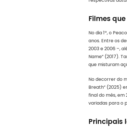
respectivas data
Filmes que
No dia 1º, o Peac
anos. Entre os d
2003 e 2006 –, a
Name” (2017). Ta
que misturam aç
No decorrer do m
Breath” (2025) em
final do mês, em
variadas para o p
Principais