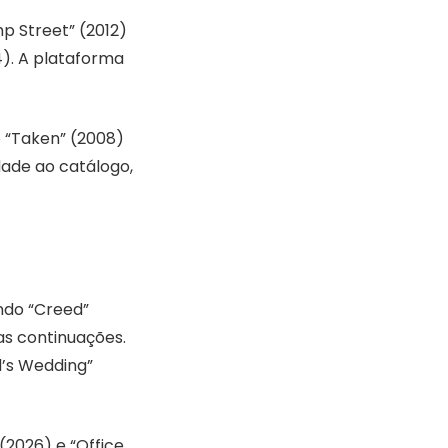
mp Street” (2012)
). A plataforma
o “Taken” (2008)
idade ao catálogo,
indo “Creed”
as continuações.
’s Wedding”
(2026) e “Office