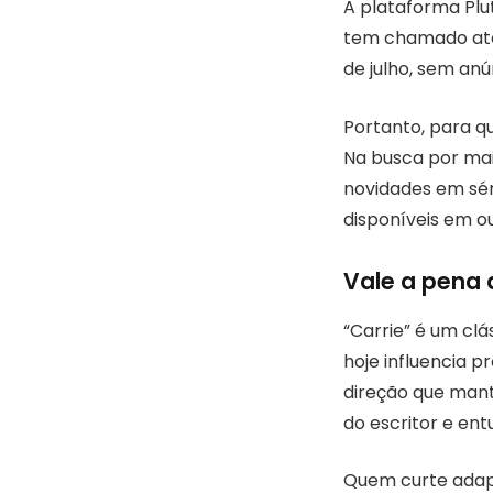
A plataforma Plu
tem chamado aten
de julho, sem anú
Portanto, para qu
Na busca por ma
novidades em sér
disponíveis em o
Vale a pena a
“Carrie” é um clá
hoje influencia 
direção que manté
do escritor e ent
Quem curte adapt