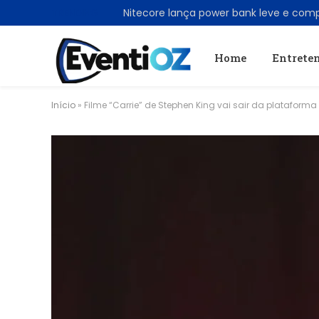
TRENDING
Home
Entrete
Início
»
Filme “Carrie” de Stephen King vai sair da plataforma 