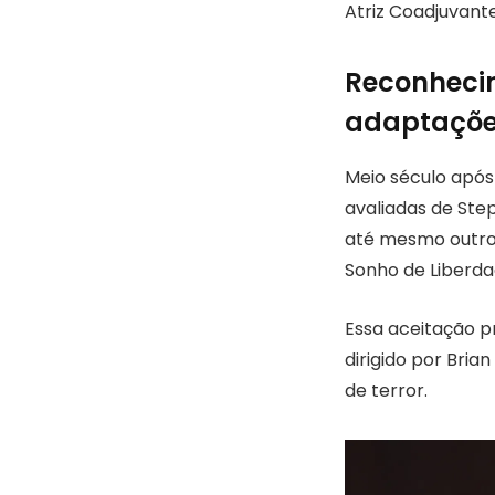
Atriz Coadjuvant
Reconhecim
adaptaçõe
Meio século apó
avaliadas de Ste
até mesmo outros
Sonho de Liberda
Essa aceitação p
dirigido por Bri
de terror.