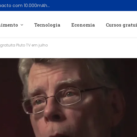
Nitecore lança power bank leve e compacto com 10.000mAh e alta resistência à água
nimento
Tecnologia
Economia
Cursos gratu
gratuita Pluto TV em julho