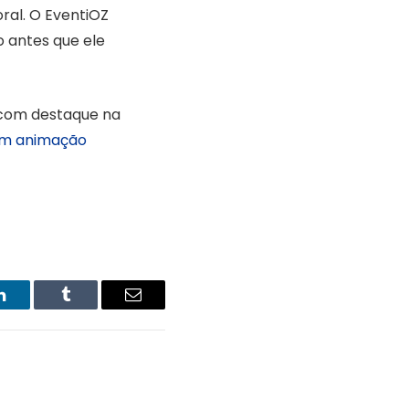
ral. O EventiOZ
o antes que ele
 com destaque na
em animação
LinkedIn
Tumblr
Email