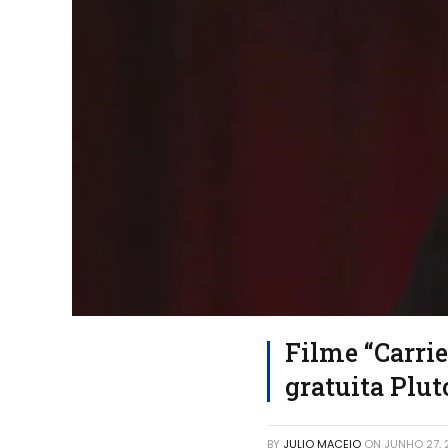
Filme “Carrie
gratuita Plu
BY
JULIO MACEIO
ON
JUNHO 27,