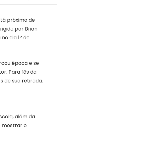
stá próximo de
rigido por Brian
no dia 1º de
rcou época e se
r. Para fãs da
s de sua retirada.
escola, além da
o mostrar o