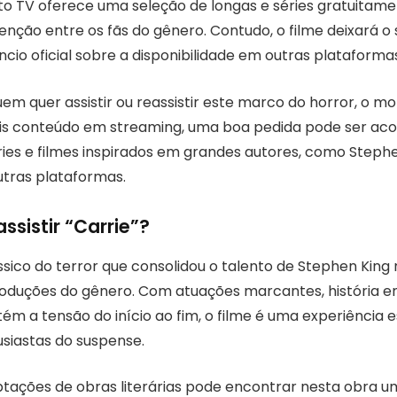
to TV oferece uma seleção de longas e séries gratuitamen
ção entre os fãs do gênero. Contudo, o filme deixará o s
ncio oficial sobre a disponibilidade em outras plataformas
em quer assistir ou reassistir este marco do horror, o m
is conteúdo em streaming, uma boa pedida pode ser a
ies e filmes inspirados em grandes autores, como Stephe
utras plataformas.
ssistir “Carrie”?
ssico do terror que consolidou o talento de Stephen King
produções do gênero. Com atuações marcantes, história 
m a tensão do início ao fim, o filme é uma experiência e
usiastas do suspense.
ações de obras literárias pode encontrar nesta obra u