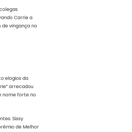
 colegas
vando Carrie a
s de vingança no
a
o elogios da
rie” arrecadou
m nome forte no
tes. Sissy
 prêmio de Melhor