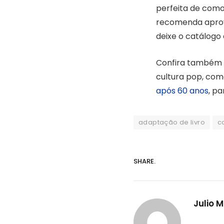
perfeita de como
recomenda aprove
deixe o catálogo 
Confira também 
cultura pop, como
após 60 anos
, p
adaptação de livro
c
SHARE.
Julio 