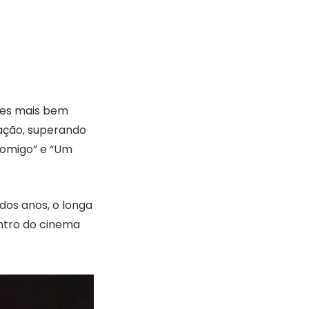
ões mais bem
vação, superando
Comigo” e “Um
dos anos, o longa
entro do cinema