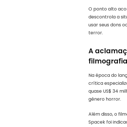
O ponto alto aco
descontrola a sit
usar seus dons o
terror.
A aclamaçã
filmografi
Na época do lanç
crítica especial
quase US$ 34 mi
gênero horror.
Além disso, o fil
Spacek foi indic