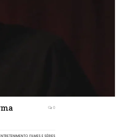
orma
0
ENTRETENIMENTO
,
FILMES E SÉRIES