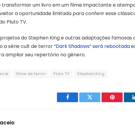
 transformar um livro em um filme impactante e atempo
itar a oportunidade limitada para conferir esse clássic
do Pluto TV.
projetos do Stephen King e outras adaptações famosas
 a série cult de terror
“Dark Shadows” será rebootada 
ara ampliar seu repertório no gênero.
arrie
filme de terror
Pluto TV
Stephen King
Facebook
Twitter
Pinterest
Maceio