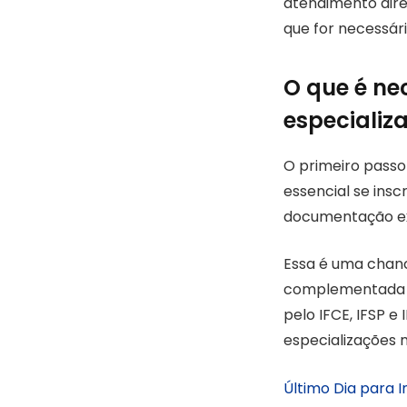
atendimento dir
que for necessár
O que é ne
especializ
O primeiro passo
essencial se insc
documentação exi
Essa é uma chanc
complementada c
pelo IFCE, IFSP 
especializações n
Último Dia para 