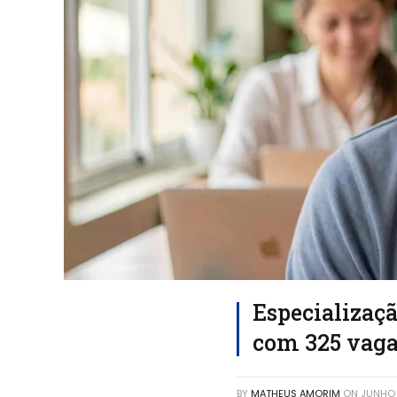
Especializaç
com 325 vagas
BY
MATHEUS AMORIM
ON
JUNHO 