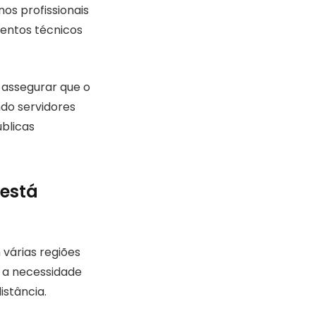
os profissionais
entos técnicos
a assegurar que o
ndo servidores
úblicas
 está
 várias regiões
m a necessidade
stância.