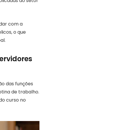
plicadas ao setor
idar com a
licos, o que
al.
ervidores
ão das funções
otina de trabalho.
do curso no