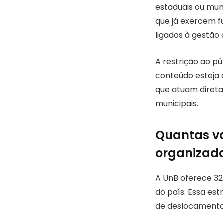
estaduais ou muni
que já exercem f
ligados à gestão 
A restrição ao pú
conteúdo esteja 
que atuam direta
municipais.
Quantas va
organizada
A UnB oferece 325
do país. Essa est
de deslocamento