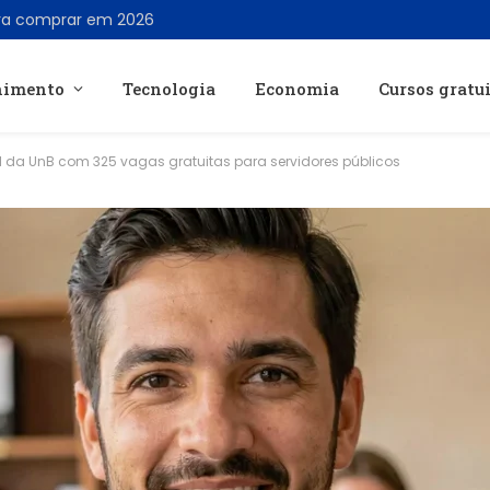
ra comprar em 2026
nimento
Tecnologia
Economia
Cursos gratu
l da UnB com 325 vagas gratuitas para servidores públicos