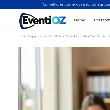
TRENDING
As melhores câmeras instantâneas pa
Home
Entrete
Início
»
Especialização EAD em Contabilidade e Gestão Fisca