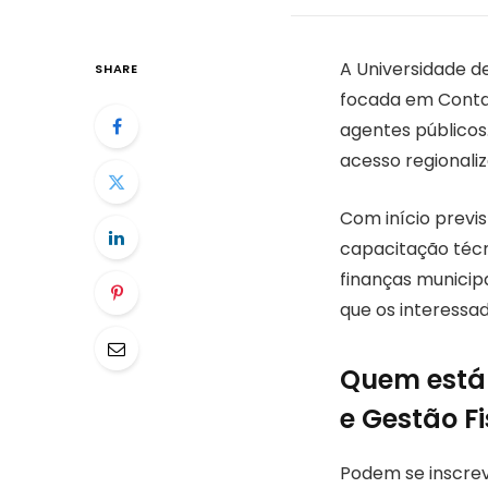
A Universidade de
SHARE
focada em Contab
agentes públicos.
acesso regionali
Com início previ
capacitação técni
finanças municip
que os interessa
Quem está 
e Gestão F
Podem se inscrev