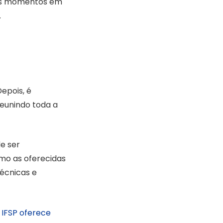
nos momentos em
.
epois, é
 reunindo toda a
e ser
mo as oferecidas
técnicas e
e
IFSP oferece