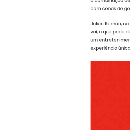
a combinação de 
com cenas de gor
Julian Roman, crí
vai, o que pode d
um entretenimento
experiência únic