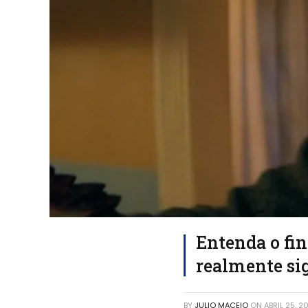
Entenda o fin
realmente si
BY
JULIO MACEIO
ON
ABRIL 25, 2