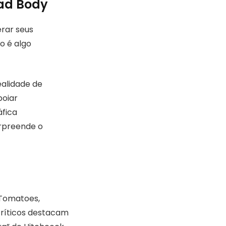
ead Body
erar seus
o é algo
ealidade de
poiar
áfica
rpreende o
Tomatoes,
críticos destacam