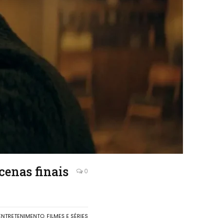
cenas finais
0
ENTRETENIMENTO
,
FILMES E SÉRIES