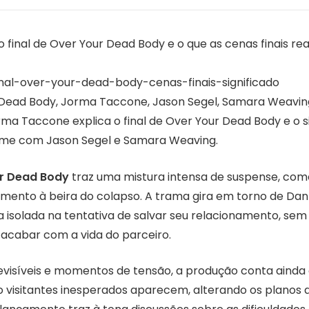
o final de Over Your Dead Body e o que as cenas finais r
nal-over-your-dead-body-cenas-finais-significado
Dead Body, Jorma Taccone, Jason Segel, Samara Weaving
rma Taccone explica o final de Over Your Dead Body e o s
filme com Jason Segel e Samara Weaving.
r Dead Body
traz uma mistura intensa de suspense, com
mento à beira do colapso. A trama gira em torno de Dan e
isolada na tentativa de salvar seu relacionamento, sem
acabar com a vida do parceiro.
isíveis e momentos de tensão, a produção conta ainda
o visitantes inesperados aparecem, alterando os planos 