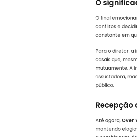
O signific
O final emociona
conflitos e decid
constante em qua
Para o diretor, a
casais que, mesm
mutuamente. A in
assustadora, ma
público.
Recepção c
Até agora,
Over 
mantendo elogios