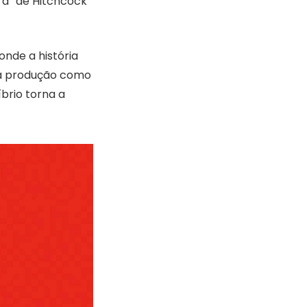
ra” de Hitchcock
 onde a história
u a produção como
brio torna a