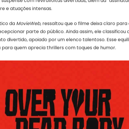
suspense com reviravoltas divertidas, além da “assinatu
e e atuações intensas.
tico da
MovieWeb
, ressaltou que o filme deixa claro para
ecepcionar parte do público. Ainda assim, ele classifico
 divertido, apoiado por um elenco talentoso. Esse equilí
a para quem aprecia thrillers com toques de humor.