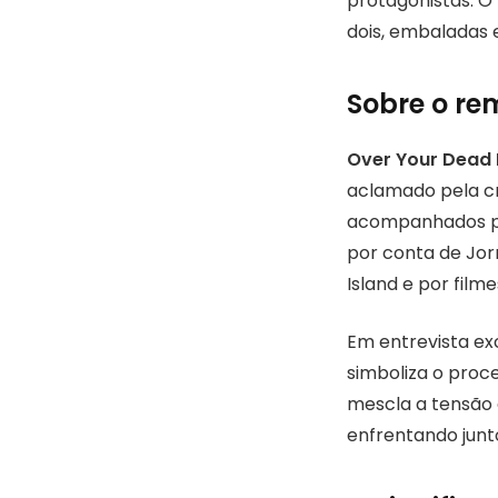
protagonistas. O 
dois, embaladas 
Sobre o re
Over Your Dead
aclamado pela cr
acompanhados por
por conta de Jor
Island e por fil
Em entrevista ex
simboliza o proce
mescla a tensão
enfrentando junto