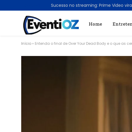
TRENDING
Home
Entrete
Início
»
Entenda o final de Over Your Dead Body e o que as ce