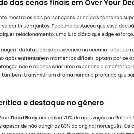
ado das cenas finais em Over Your D
nte mostra os dois personagens principais tentando sup
ir se continuam juntos. Taccone destacou que essa decisã
lquer relacionamento, uma luta diária que exige esforço.
 imagem da luta pela sobrevivência no oceano reflete a r
o após enfrentarem momentos difíceis, optam por se a
tenção não é apenas criar uma experiência cinematogr
s também transmitir um drama humano profundo que su
rítica e destaque no gênero
Your Dead Body
acumulou 70% de aprovação no Rotten 
 apesar de não atingir os 83% do original norueguês. Os 