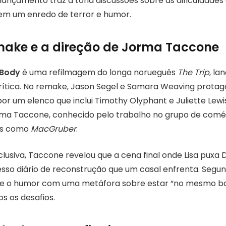
lançamento traz à tona discussões sobre as dificuldades d
em um enredo de terror e humor.
make e a direção de Jorma Taccone
 Body
é uma refilmagem do longa norueguês
The Trip
, la
ítica. No remake, Jason Segel e Samara Weaving protago
 um elenco que inclui Timothy Olyphant e Juliette Lewis.
ma Taccone, conhecido pelo trabalho no grupo de comé
mes como
MacGruber
.
clusiva, Taccone revelou que a cena final onde Lisa puxa
sso diário de reconstrução que um casal enfrenta. Segund
 e o humor com uma metáfora sobre estar “no mesmo ba
s os desafios.