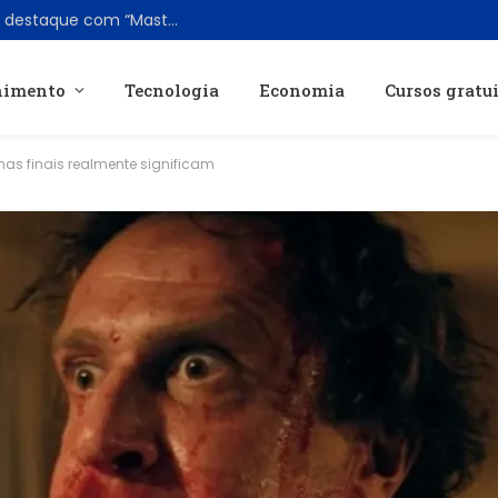
Sucesso no streaming: Prime Video vira destaque com “Masters of the Universe” após fracasso nas salas
nimento
Tecnologia
Economia
Cursos gratu
nas finais realmente significam