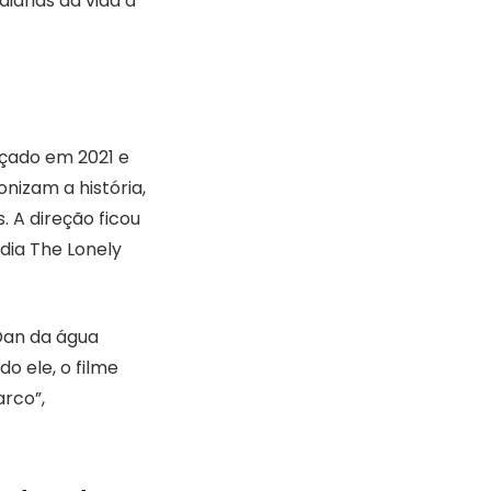
iárias da vida a
nçado em 2021 e
nizam a história,
 A direção ficou
dia The Lonely
 Dan da água
o ele, o filme
rco”,