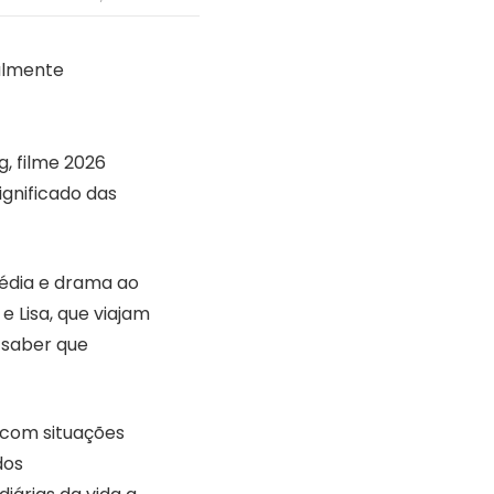
ealmente
, filme 2026
ignificado das
édia e drama ao
 Lisa, que viajam
 saber que
 com situações
dos