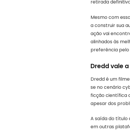
retirada definitiva
Mesmo com essa s
a construir sua a
ação vai encontr
alinhados às mel
preferência pelo
Dredd vale a
Dredd é um filme
se no cenário cy
ficção científica 
apesar dos probl
A saída do títul
em outras plata