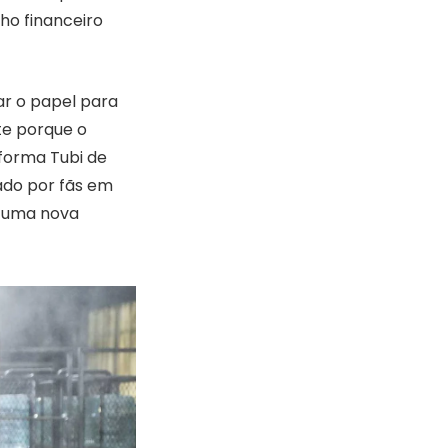
ho financeiro
ar o papel para
e porque o
forma Tubi de
iado por fãs em
e uma nova