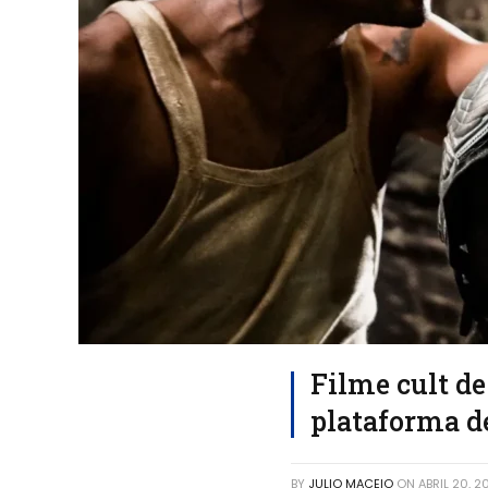
Filme cult d
plataforma d
BY
JULIO MACEIO
ON
ABRIL 20, 2