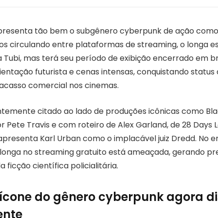
presenta tão bem o subgênero cyberpunk de ação como
os circulando entre plataformas de streaming, o longa es
 Tubi, mas terá seu período de exibição encerrado em br
entação futurista e cenas intensas, conquistando status d
acasso comercial nos cinemas.
entemente citado ao lado de produções icônicas como Bl
por Pete Travis e com roteiro de Alex Garland, de 28 Days L
 apresenta Karl Urban como o implacável juiz Dredd. No e
longa no streaming gratuito está ameaçada, gerando p
ficção científica policialitária.
ícone do gênero cyberpunk agora di
ente