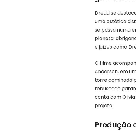
Dredd se destaca
uma estética dis
se passa numa e
planeta, abrigan
e juízes como Dr
O filme acompanh
Anderson, em uma
torre dominada p
rebuscado garant
conta com Olivia
projeto.
Produção c