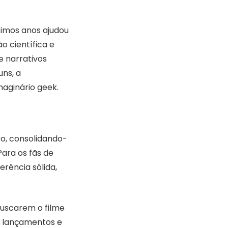
timos anos ajudou
ão científica e
e narrativos
uns, a
aginário geek.
ro, consolidando-
Para os fãs de
erência sólida,
buscarem o filme
a lançamentos e