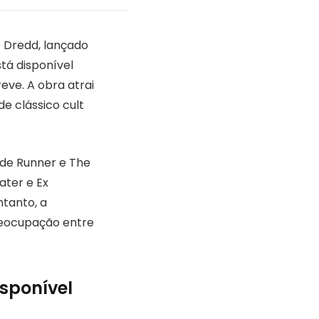
 Dredd, lançado
tá disponível
eve. A obra atrai
e clássico cult
ade Runner e The
ater e Ex
ntanto, a
reocupação entre
sponível