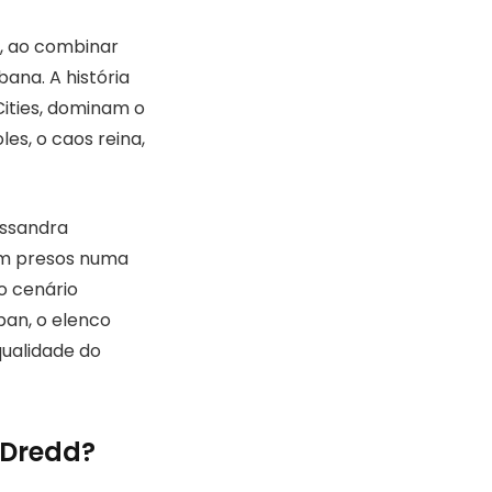
, ao combinar
ana. A história
ities, dominam o
es, o caos reina,
assandra
cam presos numa
o cenário
ban, o elenco
qualidade do
 Dredd?