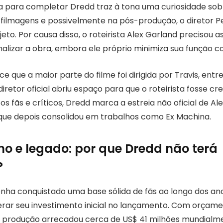
a para completar Dredd traz à tona uma curiosidade sob
s filmagens e possivelmente na pós-produção, o diretor P
to. Por causa disso, o roteirista Alex Garland precisou a
nalizar a obra, embora ele próprio minimiza sua função c
 que a maior parte do filme foi dirigida por Travis, entre
retor oficial abriu espaço para que o roteirista fosse c
tos fãs e críticos, Dredd marca a estreia não oficial de A
 que depois consolidou em trabalhos como Ex Machina.
 e legado: por que Dredd não terá
?
ha conquistado uma base sólida de fãs ao longo dos ano
rar seu investimento inicial no lançamento. Com orçam
a produção arrecadou cerca de US$ 41 milhões mundialme