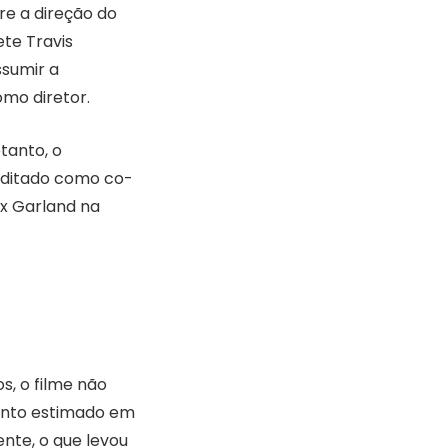
re a direção do
ete Travis
ssumir a
omo diretor.
tanto, o
reditado como co-
lex Garland na
s, o filme não
ento estimado em
nte, o que levou