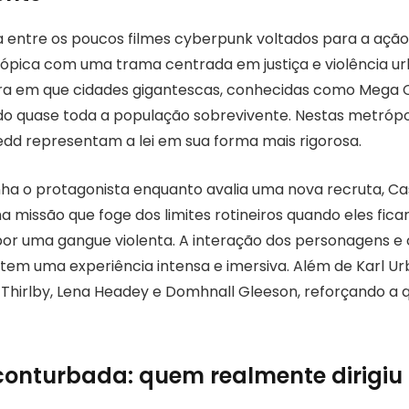
 entre os poucos filmes cyberpunk voltados para a ação
tópica com uma trama centrada em justiça e violência urb
ra em que cidades gigantescas, conhecidas como Mega C
do quase toda a população sobrevivente. Nestas metrópol
edd representam a lei em sua forma mais rigorosa.
a o protagonista enquanto avalia uma nova recruta, C
 missão que foge dos limites rotineiros quando eles fi
or uma gangue violenta. A interação dos personagens e 
em uma experiência intensa e imersiva. Além de Karl Ur
 Thirlby, Lena Headey e Domhnall Gleeson, reforçando a 
onturbada: quem realmente dirigiu