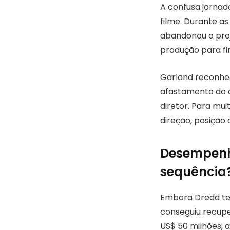
A confusa jornad
filme. Durante a
abandonou o proje
produção para fi
Garland reconhece
afastamento do di
diretor. Para mui
direção, posição
Desempenho
sequência
Embora Dredd ten
conseguiu recupe
US$ 50 milhões, 