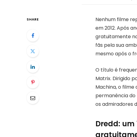
Nenhum filme re
SHARE
em 2012. Após an
gratuitamente na
fãs pela sua ambi
mesmo após o fr
O título é frequ
Matrix. Dirigido 
Machina, o filme
permanência do 
os admiradores da 
Dredd: um 
gratuitam