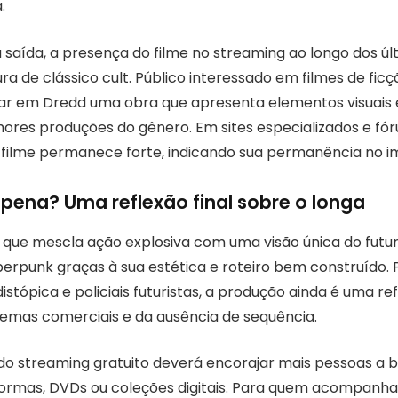
.
aída, a presença do filme no streaming ao longo dos úl
ura de clássico cult. Público interessado em filmes de ficç
ar em Dredd uma obra que apresenta elementos visuais 
hores produções do gênero. Em sites especializados e fór
 filme permanece forte, indicando sua permanência no im
 pena? Uma reflexão final sobre o longa
 que mescla ação explosiva com uma visão única do futu
berpunk graças à sua estética e roteiro bem construído. 
distópica e policiais futuristas, a produção ainda é uma ref
emas comerciais e da ausência de sequência.
o do streaming gratuito deverá encorajar mais pessoas a 
formas, DVDs ou coleções digitais. Para quem acompanh