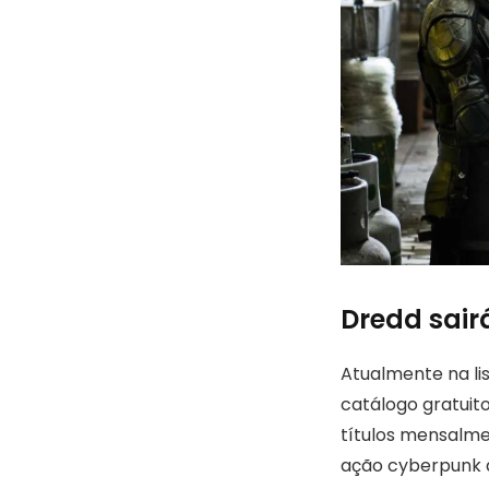
Dredd sair
Atualmente na li
catálogo gratuit
títulos mensalme
ação cyberpunk d