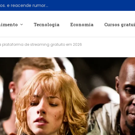
Zack Snyder visita estúdio da Warner Bros. e reacende rumores sobre retorno ao Universo DC
nimento
Tecnologia
Economia
Cursos gratu
a plataforma de streaming gratuito em 2026