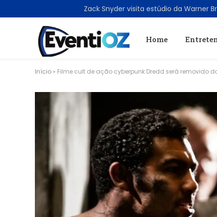
TRENDING
Home
Entrete
Início
»
Filme cult de ação cyberpunk Dredd será removido d