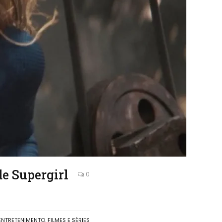
de Supergirl
0
ENTRETENIMENTO
,
FILMES E SÉRIES