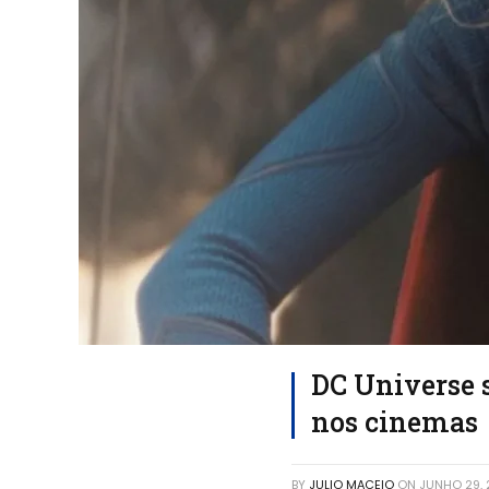
DC Universe s
nos cinemas
BY
JULIO MACEIO
ON
JUNHO 29,