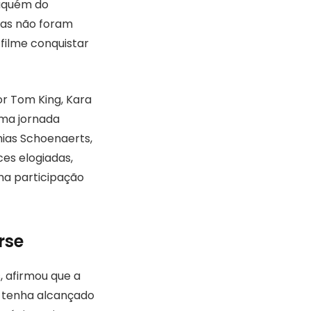
 aquém do
ras não foram
filme conquistar
r Tom King, Kara
uma jornada
ias Schoenaerts,
ces elogiadas,
ma participação
rse
, afirmou que a
o tenha alcançado