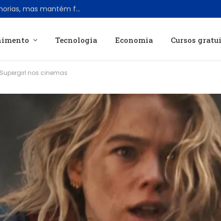
Samsung Galaxy Z Fold 8 Ultra traz melhorias, mas mantém formato tradicional
nimento
Tecnologia
Economia
Cursos gratu
 Supergirl nos cinemas