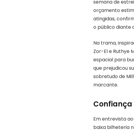
semana de estrei
orçamento estima
atingidas, confir
o público diante
Na trama, inspir
Zor-El e Ruthye 
espacial para bu
que prejudicou su
sobretudo de Mi
marcante.
Confiança 
Em entrevista ao
baixa bilheteria