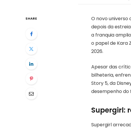
O novo universo
SHARE
depois da estreia
a franquia ampli
o papel de Kara 
2026.
Apesar das crític
bilheteria, enfr
Story 5, da Disne
desempenho do fi
Supergirl: 
Supergirl arreca