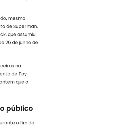
ando, mesmo
ento de Superman,
ock, que assumiu
de 26 de junho de
nceiras na
mento de Toy
arantem que o
do público
urante o fim de