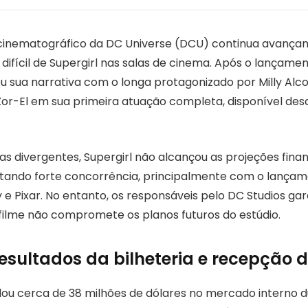
 cinematográfico da DC Universe (DCU) continua avanç
 difícil de Supergirl nas salas de cinema. Após o lançam
ou sua narrativa com o longa protagonizado por Milly Alc
Zor-El em sua primeira atuação completa, disponível des
as divergentes, Supergirl não alcançou as projeções fina
entando forte concorrência, principalmente com o lança
y e Pixar. No entanto, os responsáveis pelo DC Studios g
lme não compromete os planos futuros do estúdio.
resultados da bilheteria e recepção 
dou cerca de 38 milhões de dólares no mercado interno d