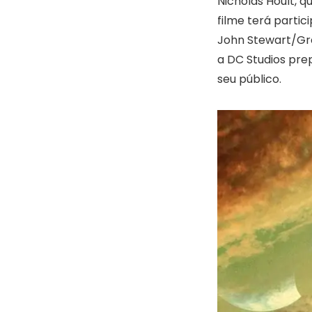
Nicholas Hoult, q
filme terá parti
John Stewart/Gre
a DC Studios pre
seu público.