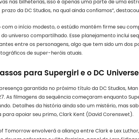
vas nas bilheterias, isso é apenas uma parte de uma estr
 prazo da DC Studios, na qual ainda confiamos”, destacou
 com o início modesto, o estúdio mantém firme seu co
do universo compartilhado. Esse planejamento inclui seq
ntes entre os personagens, algo que tem sido um dos po
tográficos de super-heróis atuais.
assos para Supergirl e o DC Universe
 presença garantida no próximo título da DC Studios, Ma
27. As filmagens da sequência começaram enquanto Super
ndo. Detalhes da história ainda são um mistério, mas sa
a para apoiar seu primo, Clark Kent (David Corenswet).
f Tomorrow envolverá a aliança entre Clark e Lex Luthor,