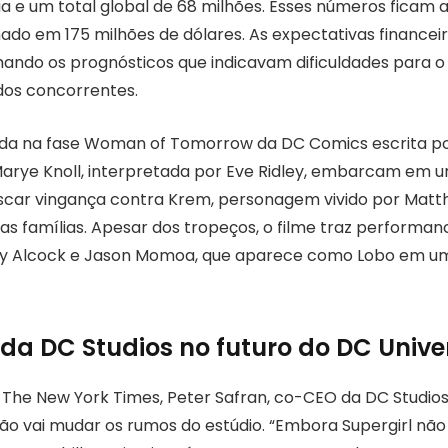
a e um total global de 68 milhões. Esses números ficam
do em 175 milhões de dólares. As expectativas financei
mando os prognósticos que indicavam dificuldades para o 
 dos concorrentes.
ada na fase Woman of Tomorrow da DC Comics escrita po
Marye Knoll, interpretada por Eve Ridley, embarcam em 
scar vingança contra Krem, personagem vivido por Matth
as famílias. Apesar dos tropeços, o filme traz performan
lly Alcock e Jason Momoa, que aparece como Lobo em u
da DC Studios no futuro do DC Unive
 The New York Times, Peter Safran, co-CEO da DC Studios
 não vai mudar os rumos do estúdio. “Embora Supergirl nã