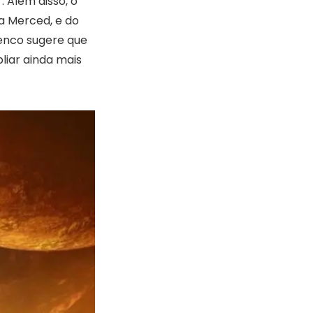
. Além disso, o
la Merced, e do
lenco sugere que
liar ainda mais