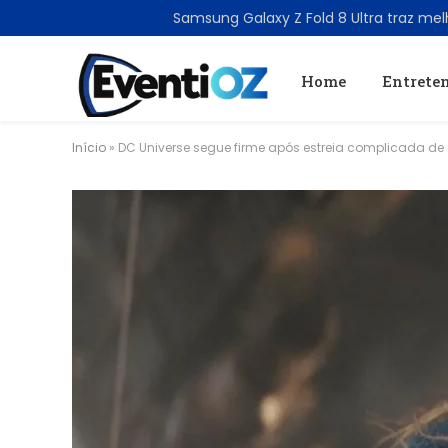
TRENDING
Home
Entrete
Início
»
DC Universe segue firme após estreia complicada de