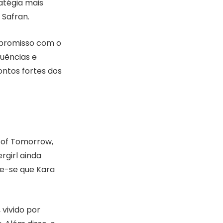
atégia mais
 Safran.
mpromisso com o
uências e
ntos fortes dos
n of Tomorrow,
girl ainda
be-se que Kara
 vivido por