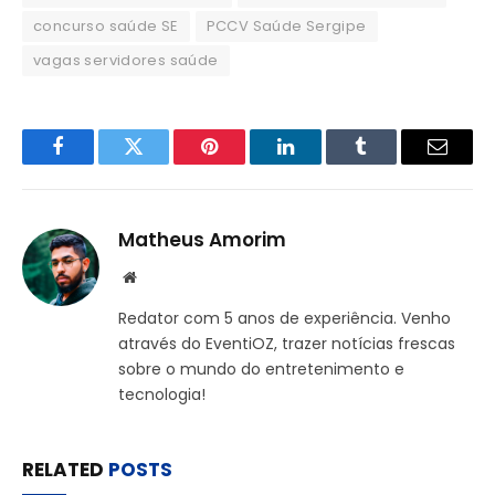
concurso saúde SE
PCCV Saúde Sergipe
vagas servidores saúde
Facebook
Twitter
Pinterest
LinkedIn
Tumblr
Email
Matheus Amorim
Website
Redator com 5 anos de experiência. Venho
através do EventiOZ, trazer notícias frescas
sobre o mundo do entretenimento e
tecnologia!
RELATED
POSTS