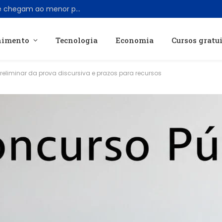
AirPods Pro 3 têm desconto de R$ 300 e chegam ao menor preço desde junho
nimento
Tecnologia
Economia
Cursos gratu
preliminar da prova discursiva e prazos para recursos