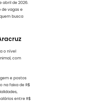
 abril de 2026.
 de vagas e
a quem busca
Aracruz
a o nível
Animal, com
agem e postos
 na faixa de R$
ialidades,
salários entre R$