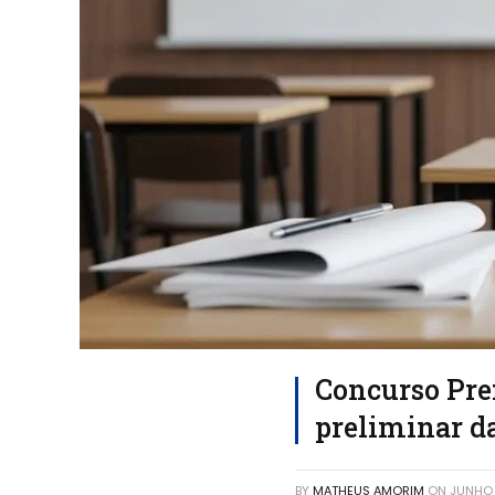
Concurso Pref
preliminar da
BY
MATHEUS AMORIM
ON
JUNHO 