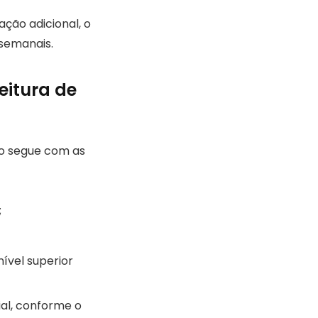
ação adicional, o
 semanais.
eitura de
io segue com as
;
nível superior
ial, conforme o