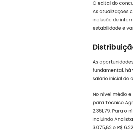
O edital do conc
As atualizações
inclusão de info
estabilidade e va
Distribuiç
As oportunidades 
fundamental, há v
salário inicial de 
No nível médio e
para Técnico Agr
2.361,79. Para o 
incluindo Analist
3.075,82 e R$ 6.2