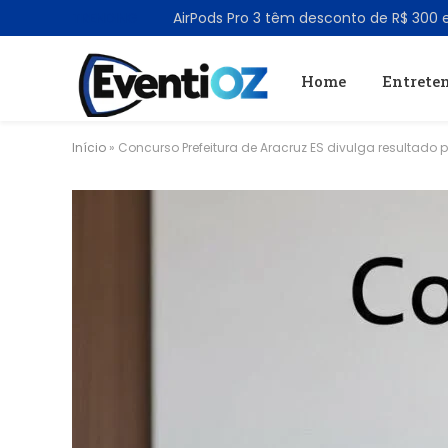
TRENDING
Home
Entrete
Início
»
Concurso Prefeitura de Aracruz ES divulga resultado 