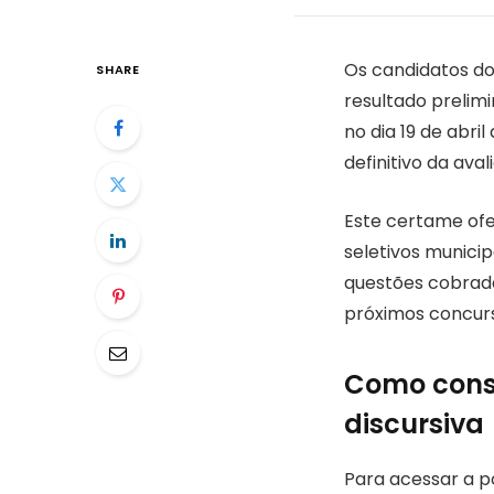
Os candidatos do 
SHARE
resultado prelimi
no dia 19 de abr
definitivo da aval
Este certame o
seletivos municip
questões cobrada
próximos concurs
Como consu
discursiva
Para acessar a po