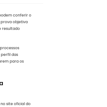
 podem conferir o
 prova objetiva
o resultado
processos
perfil das
arem para os
va
o site oficial do