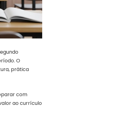
 segundo
eríodo. O
ura, prática
reparar com
valor ao currículo