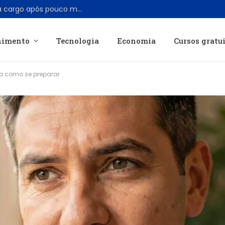
Chefe de produto do X, Nikita Bier, deixa cargo após pouco mais de um ano
nimento
Tecnologia
Economia
Cursos gratu
ba como se preparar