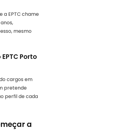
que a EPTC chame
 anos,
gresso, mesmo
 EPTC Porto
endo cargos em
em pretende
o perfil de cada
começar a