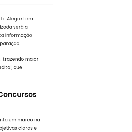
rto Alegre tem
izada será a
ta informação
eparação.
, trazendo maior
dital, que
 Concursos
enta um marco na
jetivas claras e