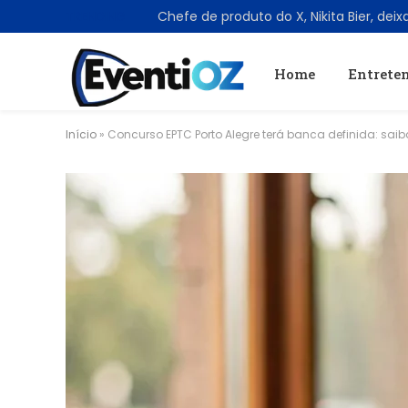
TRENDING
Home
Entrete
Início
»
Concurso EPTC Porto Alegre terá banca definida: sai