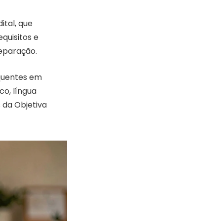
ital, que
quisitos e
eparação.
equentes em
co, língua
 da Objetiva