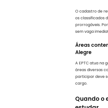
O cadastro de re
os classificados
prorrogáveis. Po
sem vaga imediat
Áreas contem
Alegre
A EPTC atua na g
áreas diversas c
participar deve s
cargo.
Quando o e
estudar