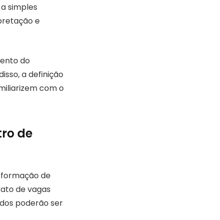
 a simples
rpretação e
mento do
isso, a definição
miliarizem com o
tro de
à formação de
xato de vagas
ados poderão ser