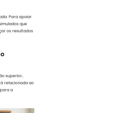
ada. Para apoiar
 simulados que
ar os resultados
no
o superior,
tá relacionada ao
 para a