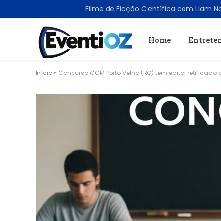
TRENDING
Home
Entrete
Início
»
Concurso CGM Porto Velho (RO) tem edital retificado