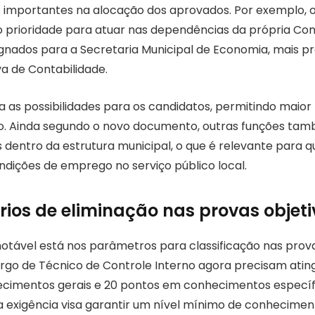
 importantes na alocação dos aprovados. Por exemplo, o
 prioridade para atuar nas dependências da própria Con
gnados para a Secretaria Municipal de Economia, mais 
va de Contabilidade.
a as possibilidades para os candidatos, permitindo maior f
ho. Ainda segundo o novo documento, outras funções ta
s dentro da estrutura municipal, o que é relevante para 
ndições de emprego no serviço público local.
érios de eliminação nas provas objet
tável está nos parâmetros para classificação nas prova
rgo de Técnico de Controle Interno agora precisam ating
cimentos gerais e 20 pontos em conhecimentos específi
sa exigência visa garantir um nível mínimo de conhecime