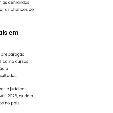
om as demandas
iar as chances de
ais em
a preparação
s como cursos
ão e
sultados.
s e jurídicos.
PE 2026, ajuda a
s no país.