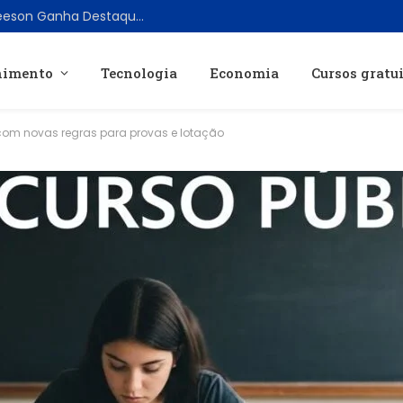
Filme de Ficção Científica com Liam Neeson Ganha Destaque no Prime Video em 2026
nimento
Tecnologia
Economia
Cursos gratu
 com novas regras para provas e lotação