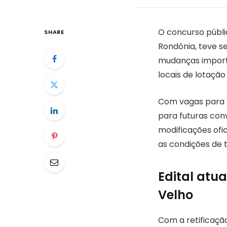
O concurso públi
SHARE
Rondônia, teve s
mudanças importa
locais de lotaçã
Com vagas para p
para futuras con
modificações ofi
as condições de 
Edital atu
Velho
Com a retificação