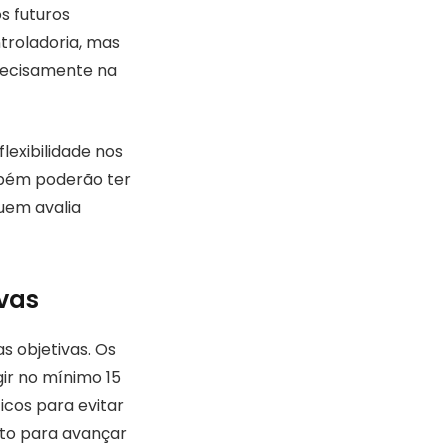
s futuros
troladoria, mas
precisamente na
lexibilidade nos
mbém poderão ter
quem avalia
ivas
s objetivas. Os
ir no mínimo 15
cos para evitar
nto para avançar