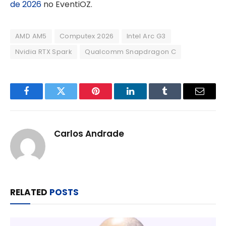
de 2026
no EventiOZ.
AMD AM5
Computex 2026
Intel Arc G3
Nvidia RTX Spark
Qualcomm Snapdragon C
Facebook
Twitter
Pinterest
LinkedIn
Tumblr
Email
Carlos Andrade
RELATED
POSTS