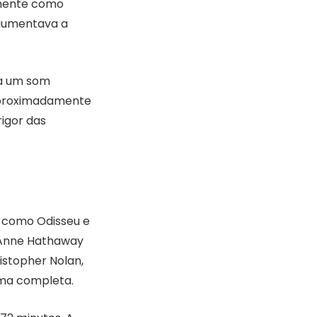
amente como
 aumentava a
 a um som
 aproximadamente
rigor das
 como Odisseu e
 Anne Hathaway
istopher Nolan,
rma completa.