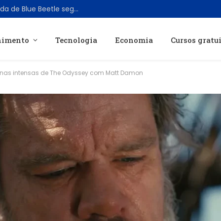
James Gunn confirma que série animada de Blue Beetle segue em desenvolvimento no DCU
nimento
Tecnologia
Economia
Cursos gratu
cenas intensas de The Odyssey com Matt Damon