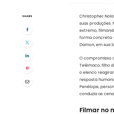
Christopher Nolan
SHARE
suas produções. 
extremo, filmand
forma concreta. O
Damon, em sua lo
O compromisso de
Telêmaco, filho d
o elenco reagir
resposta humana 
Penélope, perso
conduzia as cena
Filmar no 