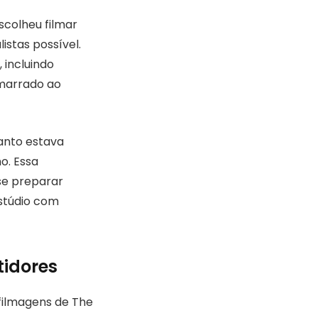
scolheu filmar
istas possível.
 incluindo
amarrado ao
anto estava
o. Essa
se preparar
estúdio com
tidores
 filmagens de The