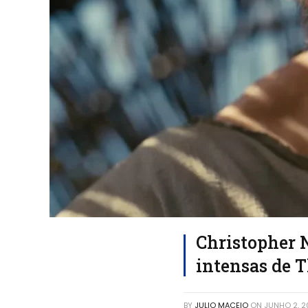
Christopher N
intensas de
BY
JULIO MACEIO
ON
JUNHO 2, 