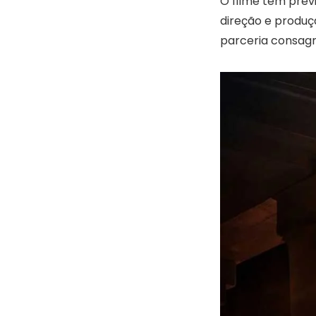
O filme tem previ
direção e produ
parceria consagr