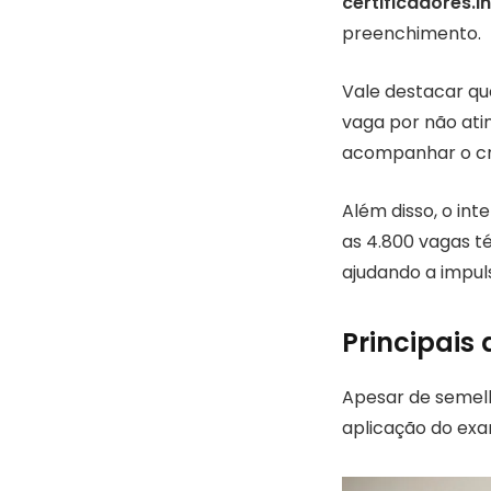
certificadores.i
preenchimento.
Vale destacar qu
vaga por não atin
acompanhar o cr
Além disso, o in
as 4.800 vagas té
ajudando a impuls
Principais 
Apesar de semelh
aplicação do ex