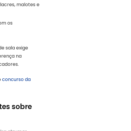
lacres, malotes e
com os
de sala exige
erença na
cadores.
o
concurso da
tes sobre