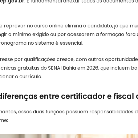
nep.gov.br
. É fundamental anexar todos os documentos 
e reprovar no curso online elimina o candidato, já que m
gir o mínimo exigido ou por acessarem a formação fora do
onograma no sistema é essencial.
teresse por qualificações cresce, com outras oportunida
cnicas gratuitas do SENAI Bahia em 2026, que incluem bol
ionar o currículo.
diferenças entre certificador e fisca
antes, essas duas funções possuem responsabilidades di
ame: