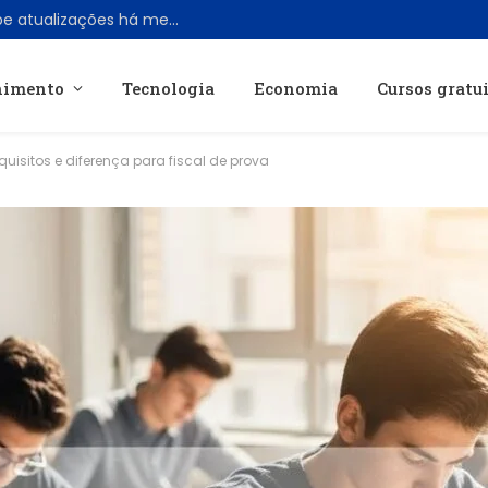
Grokipedia, a IA de Elon Musk, não recebe atualizações há meses
nimento
Tecnologia
Economia
Cursos gratu
quisitos e diferença para fiscal de prova