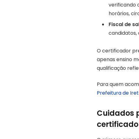
verificando
horários, ci
Fiscal de sa
candidatos, 
O certificador pr
apenas ensino mé
qualificação ref
Para quem acomp
Prefeitura de Ir
Cuidados p
certificad