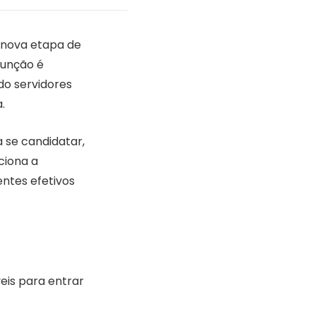
a nova etapa de
função é
do servidores
.
 se candidatar,
ciona a
entes efetivos
eis para entrar