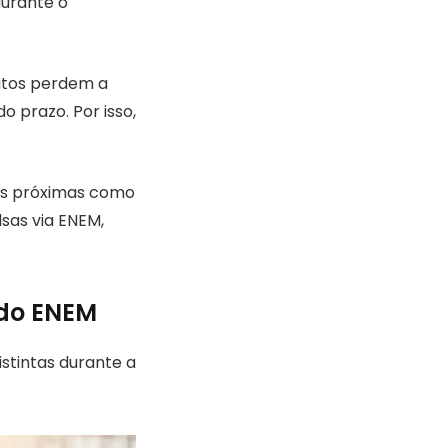
durante o
uitos perdem a
 prazo. Por isso,
des próximas como
sas via ENEM,
l do ENEM
stintas durante a