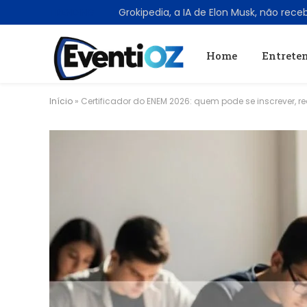
TRENDING
Home
Entrete
Início
»
Certificador do ENEM 2026: quem pode se inscrever, re