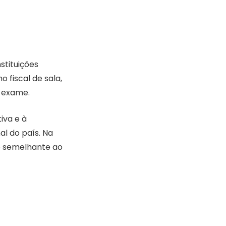
stituições
 fiscal de sala,
o exame.
iva e à
l do país. Na
io semelhante ao