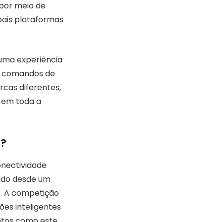
 por meio de
pais plataformas
 uma experiência
ara comandos de
rcas diferentes,
a em toda a
e?
onectividade
indo desde um
r. A competição
ões inteligentes
ntos como este