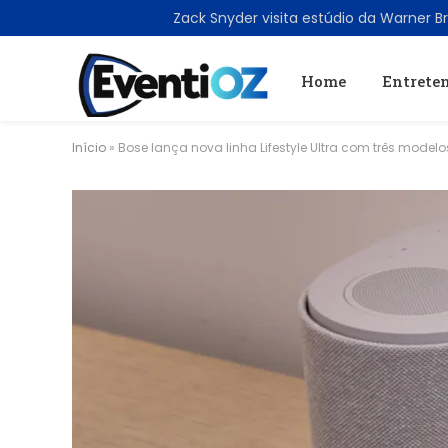
TRENDING
Home
Entrete
Início
»
Bose lança nova linha Lifestyle Ultra com três modelo