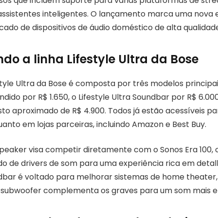
os que incluem suporte para várias plataformas de str
ssistentes inteligentes. O lançamento marca uma nova 
ado de dispositivos de áudio doméstico de alta qualidade
o a linha Lifestyle Ultra da Bose
style Ultra da Bose é composta por três modelos principais
ndido por R$ 1.650, o Lifestyle Ultra Soundbar por R$ 6.000
to aproximado de R$ 4.900. Todos já estão acessíveis p
uanto em lojas parceiras, incluindo Amazon e Best Buy.
a Speaker visa competir diretamente com o Sonos Era 100
o de drivers de som para uma experiência rica em detal
undbar é voltado para melhorar sistemas de home theater
o subwoofer complementa os graves para um som mais 