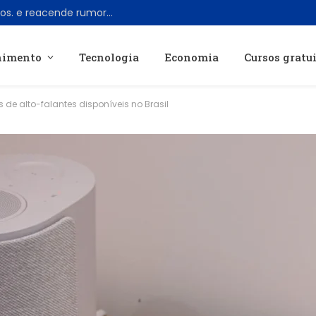
Zack Snyder visita estúdio da Warner Bros. e reacende rumores sobre retorno ao Universo DC
nimento
Tecnologia
Economia
Cursos gratu
s de alto-falantes disponíveis no Brasil