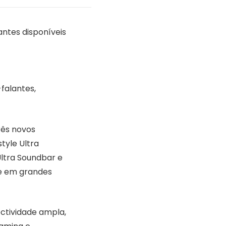
antes disponíveis
falantes,
rês novos
tyle Ultra
Ultra Soundbar e
e e em grandes
ctividade ampla,