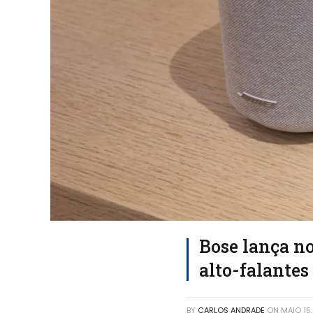
Bose lança no
alto-falantes
BY
CARLOS ANDRADE
ON
MAIO 15