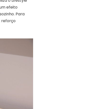
iza o Lifestyle
um efeito
ozinho. Para
 reforço