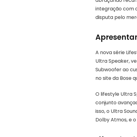
abraçando recurs
integração com a
disputa pelo merc
Apresentand
A nova série Life
Ultra Speaker, ve
Subwoofer ao cus
no site da Bose q
O lifestyle Ultr
conjunto avançad
isso, o Ultra So
Dolby Atmos, e 