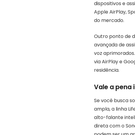
dispositivos e as
Apple AirPlay, S
do mercado.
Outro ponto de d
avançada de assis
voz aprimorados. 
via AirPlay e Goo
residência.
Vale a pena i
Se você busca so
ampla, a linha Li
alto-falante int
direta com o Sono
podem ser um gr