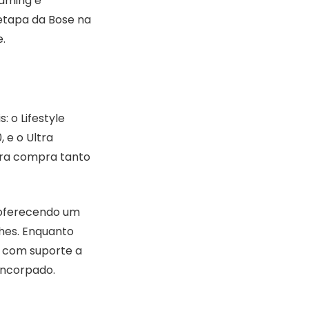
eaming e
etapa da Bose na
.
: o Lifestyle
, e o Ultra
ara compra tanto
, oferecendo um
hes. Enquanto
, com suporte a
encorpado.