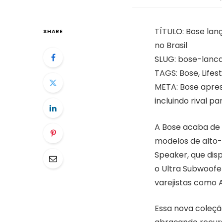
TÍTULO: Bose lanç
SHARE
no Brasil
SLUG: bose-lanc
TAGS: Bose, Lifes
META: Bose aprese
incluindo rival pa
A Bose acaba de a
modelos de alto-f
Speaker, que dis
o Ultra Subwoofer
varejistas como 
Essa nova coleç