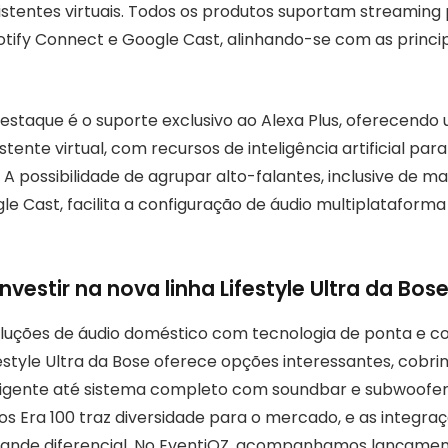
sistentes virtuais. Todos os produtos suportam streaming
potify Connect e Google Cast, alinhando-se com as princi
estaque é o suporte exclusivo ao Alexa Plus, oferecendo
tente virtual, com recursos de inteligência artificial p
A possibilidade de agrupar alto-falantes, inclusive de ma
gle Cast, facilita a configuração de áudio multiplataform
nvestir na nova linha Lifestyle Ultra da Bos
luções de áudio doméstico com tecnologia de ponta e c
festyle Ultra da Bose oferece opções interessantes, cobr
eligente até sistema completo com soundbar e subwoofe
s Era 100 traz diversidade para o mercado, e as integraç
ande diferencial. No EventiOZ, acompanhamos lançame