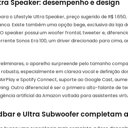
Ultra Speaker: desempenho e design
ara o Lifestyle Ultra Speaker, preço sugerido de R$ 1.650,
anca. Existe também uma opção bege, exclusiva da loja d
O speaker possui um woofer frontal, tweeter e, diferen
rrente Sonos Era 100, um driver direcionado para cima, 
reliminares, o aparelho surpreende pelo tamanho compa
 robusta, especialmente em clareza vocal e definição dos
AirPlay e Spotify Connect, suporte ao Google Cast, aum
ng. Outro diferencial é ser o primeiro alto-falante de te
ligência artificial da Amazon voltada para assistentes virtu
dbar e Ultra Subwoofer completam a