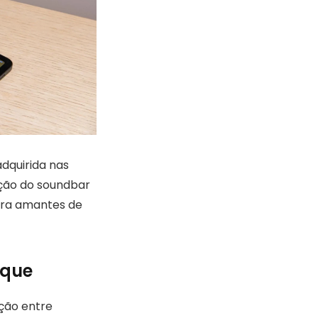
dquirida nas
ção do soundbar
ara amantes de
aque
ação entre