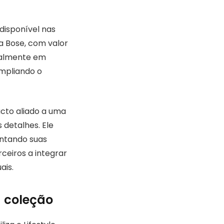
 disponível nas
a Bose, com valor
cialmente em
ampliando o
cto aliado a uma
 detalhes. Ele
entando suas
rceiros a integrar
ais.
 coleção