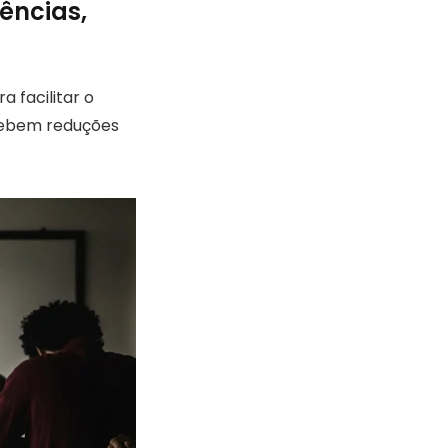
rências,
 facilitar o
ecebem reduções