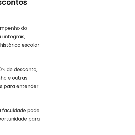
escontos
sempenho do
 integrais,
istórico escolar
50% de desconto,
nho e outras
is para entender
a faculdade pode
portunidade para