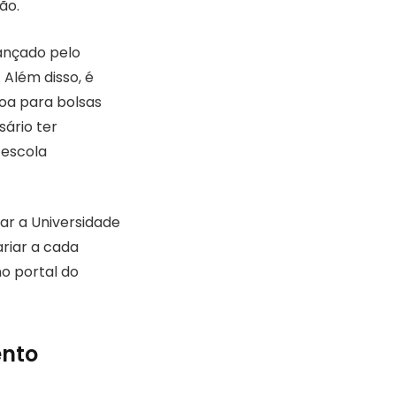
ão.
cançado pelo
Além disso, é
soa para bolsas
sário ter
 escola
ar a Universidade
riar a cada
no portal do
ento