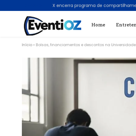
TRENDING
Home
Entrete
Início
»
Bolsas, financiamentos e descontos na Universidade