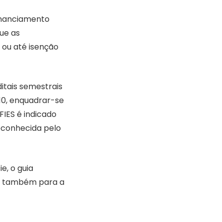
inanciamento
gue as
 ou até isenção
itais semestrais
010, enquadrar-se
FIES é indicado
econhecida pelo
e, o guia
is também para a