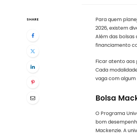
Para quem plane
SHARE
2026, existem div
Além das bolsas 
financiamento com
Ficar atento aos 
Cada modalidade t
vaga com algum b
Bolsa Mack
O Programa Unive
bom desempenho 
Mackenzie. A uni