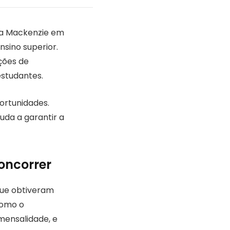
na Mackenzie em
nsino superior.
ções de
estudantes.
portunidades.
uda a garantir a
oncorrer
que obtiveram
como o
mensalidade, e