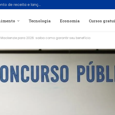
X encerra programa de compartilhamento de receita e lança programa Original Content Rewards
nimento
Tecnologia
Economia
Cursos gratu
 Mackenzie para 2026: saiba como garantir seu benefício