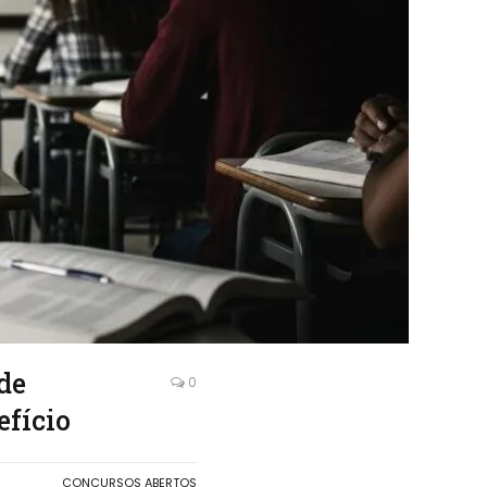
de
0
efício
CONCURSOS ABERTOS