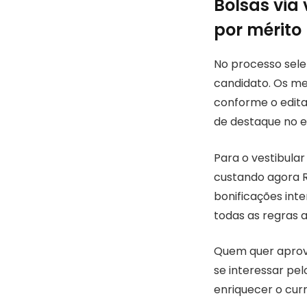
Bolsas via
por mérito
No processo sele
candidato. Os me
conforme o edita
de destaque no e
Para o vestibula
custando agora R
bonificações int
todas as regras a
Quem quer aprove
se interessar pe
enriquecer o curr