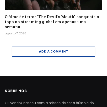
O filme de terror “The Devil’s Mouth” conquista o
topo no streaming global em apenas uma
semana
agosto 7, 2026
ADD A COMMENT
SOBRE NÓS
O Eventioz nasceu com a missão de ser a bússola do