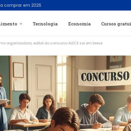
ra comprar em 2026
nimento
Tecnologia
Economia
Cursos gratu
mo organizadora; edital do concurso ALECE sai em breve