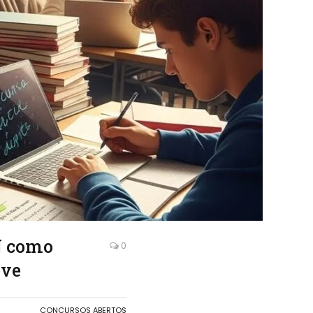
N como
0
eve
CONCURSOS ABERTOS