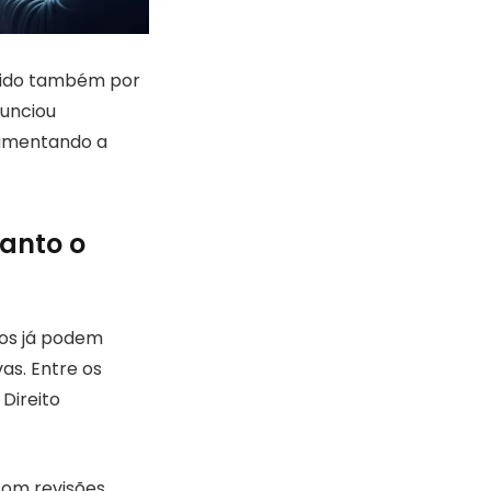
cido também por
nunciou
aumentando a
anto o
dos já podem
vas. Entre os
Direito
com revisões