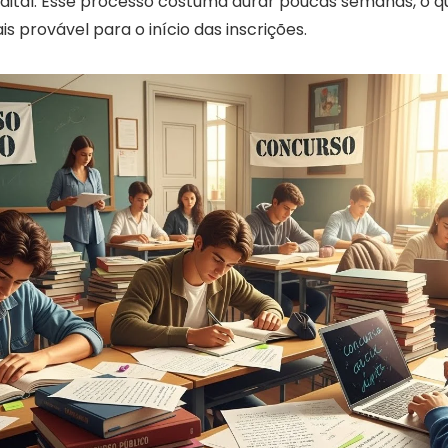
edital. Esse processo costuma durar poucas semanas, o q
 provável para o início das inscrições.