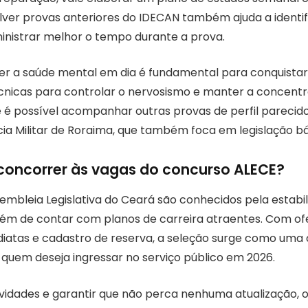
lver provas anteriores do IDECAN também ajuda a identifi
inistrar melhor o tempo durante a prova.
er a saúde mental em dia é fundamental para conquist
nicas para controlar o nervosismo e manter a concent
é possível acompanhar outras provas de perfil parecid
cia Militar de Roraima, que também foca em legislação bá
concorrer às vagas do concurso ALECE?
embleia Legislativa do Ceará são conhecidos pela estabi
além de contar com planos de carreira atraentes. Com of
diatas e cadastro de reserva, a seleção surge como uma
a quem deseja ingressar no serviço público em 2026.
ovidades e garantir que não perca nenhuma atualização, 