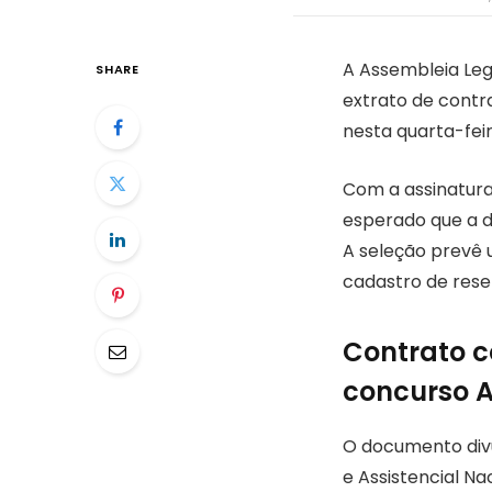
A Assembleia Leg
SHARE
extrato de contr
nesta quarta-fei
Com a assinatur
esperado que a da
A seleção prevê 
cadastro de rese
Contrato 
concurso 
O documento divul
e Assistencial N