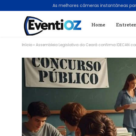
TRENDING
As melhores câmeras instantâneas pa
Home
Entrete
Início
»
Assembleia Legislativa do Ceará confirma IDECAN co