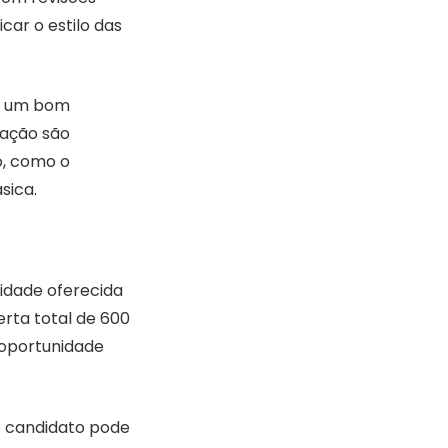
car o estilo das
ar um bom
ração são
o, como o
sica.
lidade oferecida
erta total de 600
 oportunidade
o candidato pode