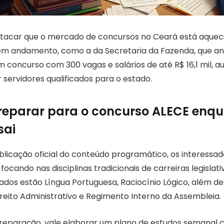
stacar que o mercado de concursos no Ceará está aque
em andamento, como a da Secretaria da Fazenda, que a
concurso com 300 vagas e salários de até R$ 16,1 mil, 
servidores qualificados para o estado.
eparar para o concurso ALECE enqu
sai
icação oficial do conteúdo programático, os interessa
 focando nas disciplinas tradicionais de carreiras legislati
dos estão Língua Portuguesa, Raciocínio Lógico, além de 
ireito Administrativo e Regimento Interno da Assembleia.
preparação, vale elaborar um plano de estudos semanal 