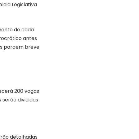
eia Legislativa
mento de cada
rocrático antes
tos paraem breve
ecerá 200 vagas
serão divididas
serão detalhadas