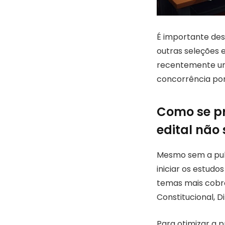
É importante de
outras seleções 
recentemente um 
concorrência por 
Como se pr
edital não 
Mesmo sem a publ
iniciar os estudos
temas mais cobra
Constitucional, D
Para otimizar a 