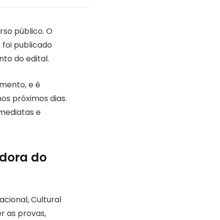
rso público. O
foi publicado
to do edital.
mento, e é
nos próximos dias.
imediatas e
dora do
cional, Cultural
r as provas,