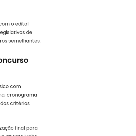
com o edital
egislativos de
ros semelhantes.
concurso
ásico com
lina, cronograma
dos critérios
zação final para