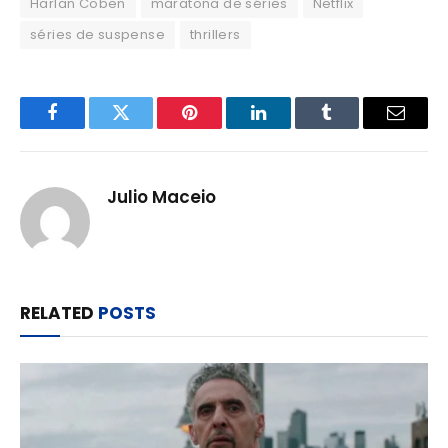
Harlan Coben
maratona de séries
Netflix
séries de suspense
thrillers
Facebook
Twitter
Pinterest
LinkedIn
Tumblr
Email
Julio Maceio
RELATED
POSTS