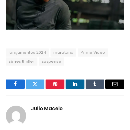
lançamentos 2024
maratona
Prime Video
séries thriller
suspense
Facebook
Twitter
Pinterest
LinkedIn
Tumblr
Email
Julio Maceio