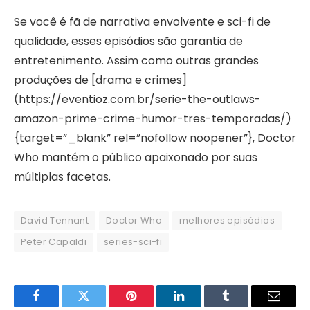
Se você é fã de narrativa envolvente e sci-fi de
qualidade, esses episódios são garantia de
entretenimento. Assim como outras grandes
produções de [drama e crimes]
(https://eventioz.com.br/serie-the-outlaws-
amazon-prime-crime-humor-tres-temporadas/)
{target=”_blank” rel=”nofollow noopener”}, Doctor
Who mantém o público apaixonado por suas
múltiplas facetas.
David Tennant
Doctor Who
melhores episódios
Peter Capaldi
series-sci-fi
Facebook
Twitter
Pinterest
LinkedIn
Tumblr
Email