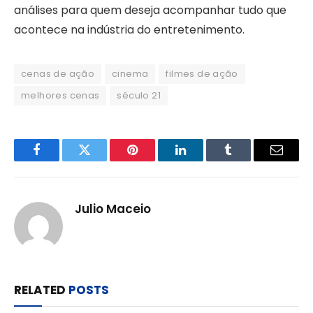
análises para quem deseja acompanhar tudo que
acontece na indústria do entretenimento.
cenas de ação
cinema
filmes de ação
melhores cenas
século 21
Facebook
Twitter
Pinterest
LinkedIn
Tumblr
Email
Julio Maceio
RELATED
POSTS