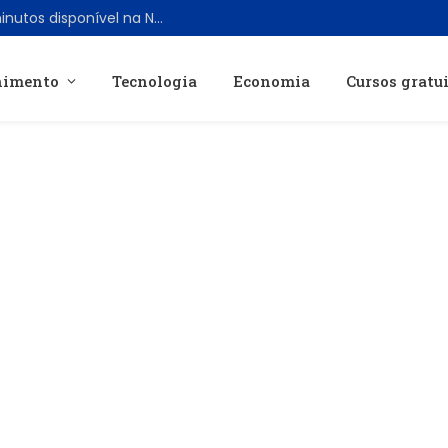
Ashley Judd retorna em thriller de 86 minutos disponível na Netflix após 18 anos
nimento
Tecnologia
Economia
Cursos gratu