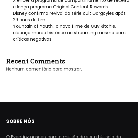
X encerra programa de compartilhamento de receita
e lança programa Original Content Rewards
Disney confirma revival da série cult Gargoyles após
29 anos do fim
‘Fountain of Youth’, o novo filme de Guy Ritchie,
alcança marco histórico no streaming mesmo com
críticas negativas
Recent Comments
Nenhum comentário para mostrar.
SOBRE NÓS
O Eventioz nasceu com a missão de ser a bússola do