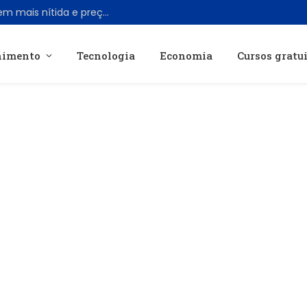
Viture lança óculos AR Pro 2 com imagem mais nítida e preço acessível de US$ 299
nimento
Tecnologia
Economia
Cursos gratu