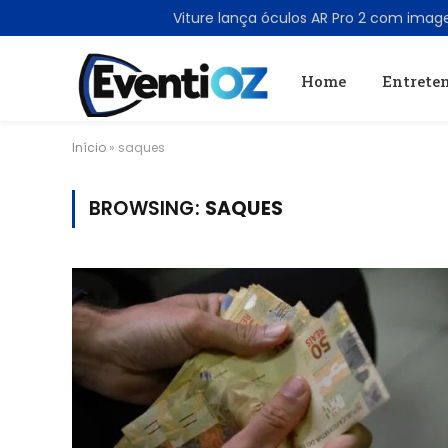
TRENDING
Home
Entrete
Início
»
saques
BROWSING:
SAQUES