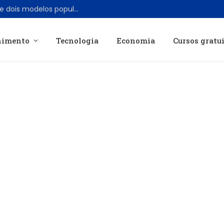
Campanha promocional reduz preço de dois modelos populares de campainha inteligente Ring
nimento
Tecnologia
Economia
Cursos gratu