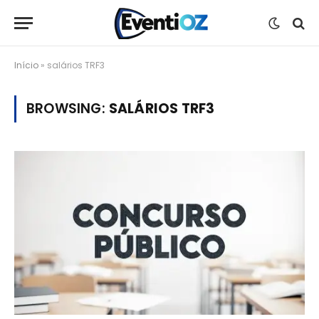
Início
»
salários TRF3
BROWSING:
SALÁRIOS TRF3