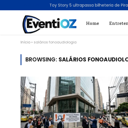
TRENDING
Home
Entrete
Início
»
salários fonoaudiologia
BROWSING:
SALÁRIOS FONOAUDIOL