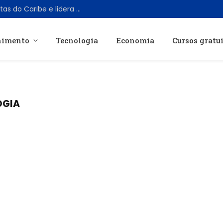
Toy Story 5 ultrapassa bilheteria de Piratas do Caribe e lidera franquia da Disney
nimento
Tecnologia
Economia
Cursos gratu
OGIA