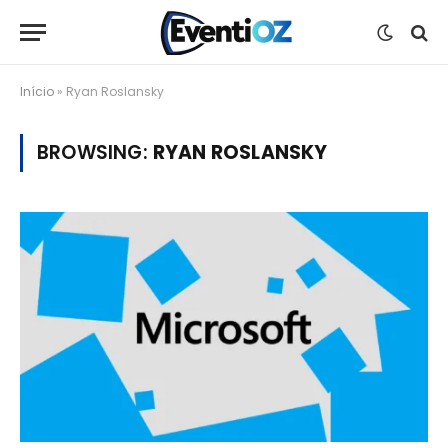
Início
»
Ryan Roslansky
BROWSING:
RYAN ROSLANSKY