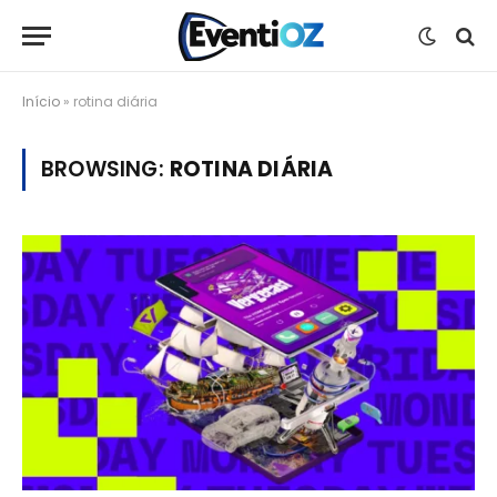
Início
»
rotina diária
BROWSING:
ROTINA DIÁRIA