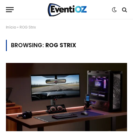
Início
»
ROG Strix
BROWSING:
ROG STRIX