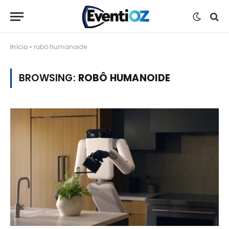
Início
»
robô humanoide
BROWSING:
ROBÔ HUMANOIDE