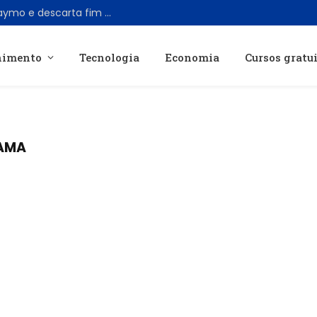
CEO da Uber reafirma parceria com Waymo e descarta fim da colaboração
nimento
Tecnologia
Economia
Cursos gratu
AMA