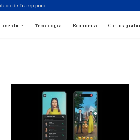
SoftBank doa US$ 50 milhões para biblioteca de Trump pouco antes de acordo para data center federal
nimento
Tecnologia
Economia
Cursos gratu