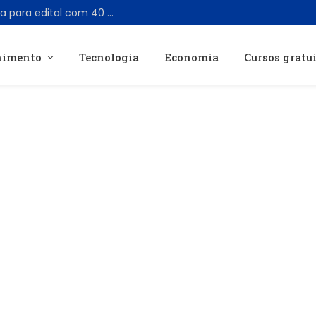
Concurso CASAN tem banca oficializada para edital com 40 vagas e cadastro de reserva
nimento
Tecnologia
Economia
Cursos gratu