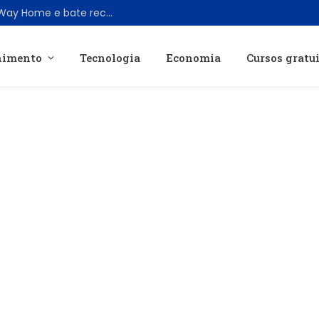
Spider-Man: Brand New Day supera No Way Home e bate recordes históricos de bilheteria
nimento
Tecnologia
Economia
Cursos gratu