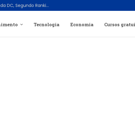
Os 10 Lanternas Verdes Mais Poderosos da DC, Segundo Ranking Atual
nimento
Tecnologia
Economia
Cursos gratu