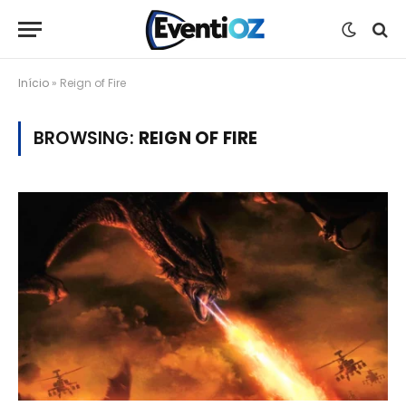
Início
»
Reign of Fire
BROWSING:
REIGN OF FIRE