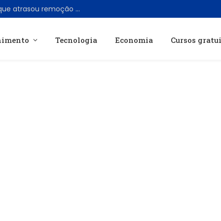
TikTok reconhece erro de moderação que atrasou remoção de livestream com Perez Hilton
nimento
Tecnologia
Economia
Cursos gratu