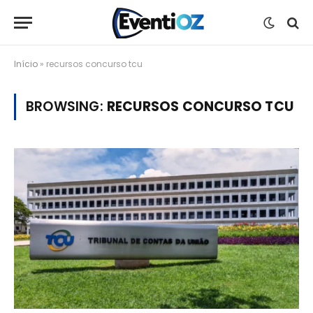
Início
»
recursos concurso tcu
BROWSING:
RECURSOS CONCURSO TCU