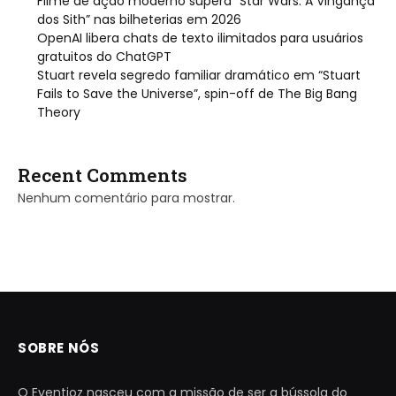
Filme de ação moderno supera “Star Wars: A Vingança
dos Sith” nas bilheterias em 2026
OpenAI libera chats de texto ilimitados para usuários
gratuitos do ChatGPT
Stuart revela segredo familiar dramático em “Stuart
Fails to Save the Universe”, spin-off de The Big Bang
Theory
Recent Comments
Nenhum comentário para mostrar.
SOBRE NÓS
O Eventioz nasceu com a missão de ser a bússola do