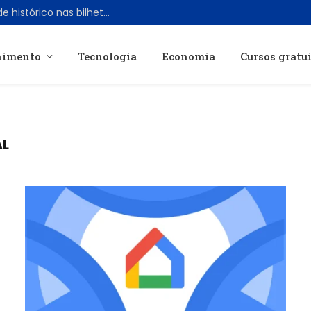
Spider-Man: Brand New Day bate recorde histórico nas bilheterias dos EUA em tempo recorde
nimento
Tecnologia
Economia
Cursos gratu
AL